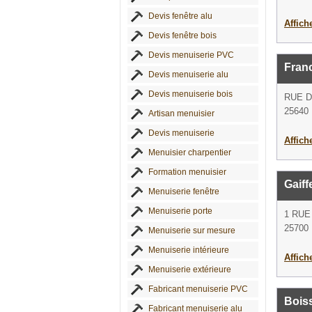
Devis fenêtre alu
Affich
Devis fenêtre bois
Devis menuiserie PVC
Fran
Devis menuiserie alu
Devis menuiserie bois
RUE 
25640
Artisan menuisier
Devis menuiserie
Affich
Menuisier charpentier
Formation menuisier
Gaiff
Menuiserie fenêtre
Menuiserie porte
1 RUE
25700
Menuiserie sur mesure
Menuiserie intérieure
Affich
Menuiserie extérieure
Fabricant menuiserie PVC
Boiss
Fabricant menuiserie alu