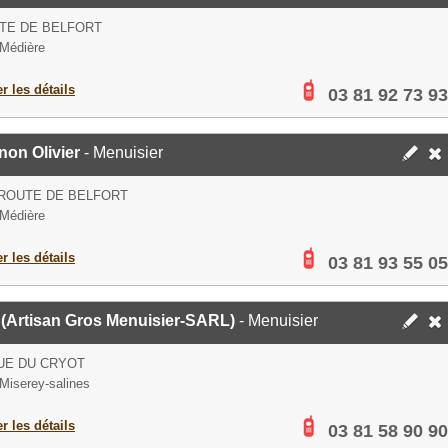
TE DE BELFORT
Médière
er les détails
03 81 92 73 93
non Olivier
- Menuisier
 ROUTE DE BELFORT
Médière
er les détails
03 81 93 55 05
(Artisan Gros Menuisier-SARL)
- Menuisier
UE DU CRYOT
Miserey-salines
er les détails
03 81 58 90 90