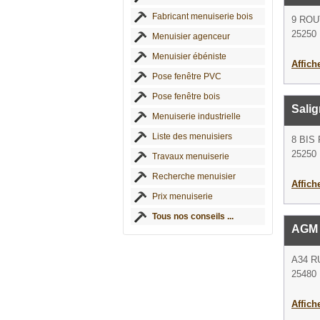
Fabricant menuiserie bois
9 ROU
25250 
Menuisier agenceur
Menuisier ébéniste
Affich
Pose fenêtre PVC
Pose fenêtre bois
Salig
Menuiserie industrielle
Liste des menuisiers
8 BIS
25250 
Travaux menuiserie
Recherche menuisier
Affich
Prix menuiserie
Tous nos conseils ...
AGM 
A34 R
25480 
Affich