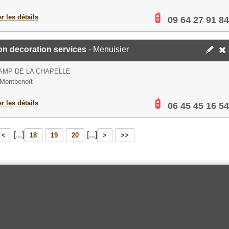
er les détails
09 64 27 91 84
on decoration services
- Menuisier
AMP DE LA CHAPELLE
Montbenoît
er les détails
06 45 45 16 54
[...]
[...]
<
18
19
20
>
>>