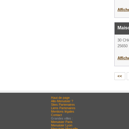
Affich
Mais
30 CH
25650 
Affich
<<
Haut de page
Allo-Menuisier ?
Sites Partenaires
Liens Partenaires
Mentions légales
Contact
Grandes villes :
Menuisier Paris
Menuisier Lyon
Menuisier Marseille