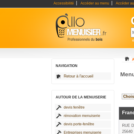
|
|
Accessibilité
Accéder au menu
Accéder au
e
A
NAVIGATION
Menu
Retour à l'accueil
AUTOUR DE LA MENUISERIE
devis fenêtre
Fran
rénovation menuiserie
devis porte-fenêtre
RUE 
25640
Entreprises menuiserie