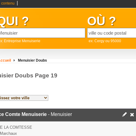
|
 contenu
QUI ?
OÙ ?
x: Entreprise Menuiserie
ex: Cergy ou 95000
ccueil
Menuisier Doubs
isier Doubs Page 19
ce Comte Menuiserie
- Menuisier
DE LA COMTESSE
 Marchaux