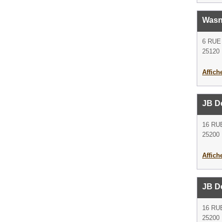
Wasn
6 RUE
25120 
Affich
JB D
16 RU
25200 
Affich
JB D
16 RU
25200 