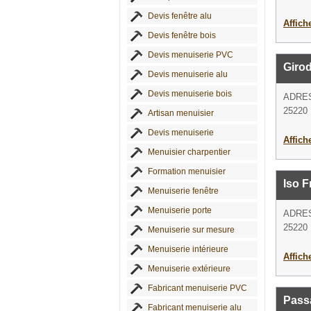
Devis fenêtre alu
Affich
Devis fenêtre bois
Devis menuiserie PVC
Girod
Devis menuiserie alu
Devis menuiserie bois
ADRE
25220 
Artisan menuisier
Devis menuiserie
Affich
Menuisier charpentier
Formation menuisier
Iso 
Menuiserie fenêtre
Menuiserie porte
ADRE
25220 
Menuiserie sur mesure
Menuiserie intérieure
Affich
Menuiserie extérieure
Fabricant menuiserie PVC
Passa
Fabricant menuiserie alu