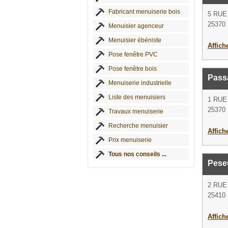
Fabricant menuiserie bois
5 RUE
25370 
Menuisier agenceur
Menuisier ébéniste
Affich
Pose fenêtre PVC
Pose fenêtre bois
Passa
Menuiserie industrielle
Liste des menuisiers
1 RUE
25370 
Travaux menuiserie
Recherche menuisier
Affich
Prix menuiserie
Tous nos conseils ...
Pese
2 RUE
25410 
Affich