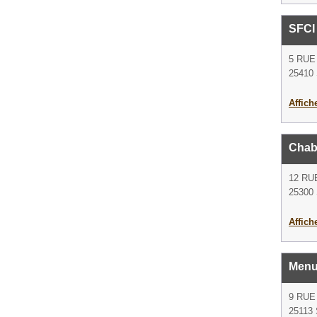
SFCI
5 RU
25410 
Affich
Chab
12 RU
25300 
Affich
Menui
9 RUE
25113 