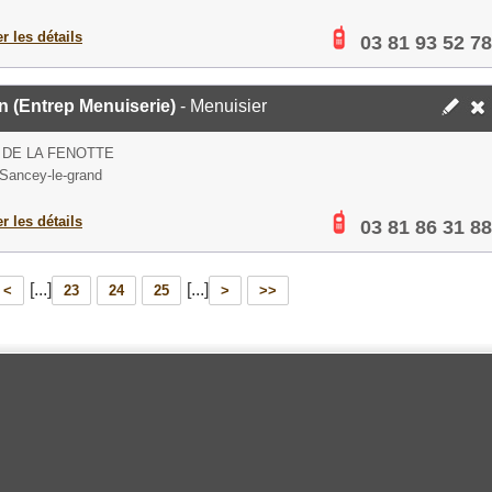
er les détails
03 81 93 52 78
in (Entrep Menuiserie)
- Menuisier
 DE LA FENOTTE
Sancey-le-grand
er les détails
03 81 86 31 88
[...]
[...]
<
23
24
25
>
>>