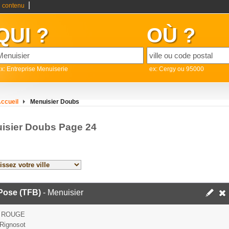
|
 contenu
QUI ?
OÙ ?
x: Entreprise Menuiserie
ex: Cergy ou 95000
ccueil
Menuisier Doubs
isier Doubs Page 24
Pose (TFB)
- Menuisier
E ROUGE
Rignosot