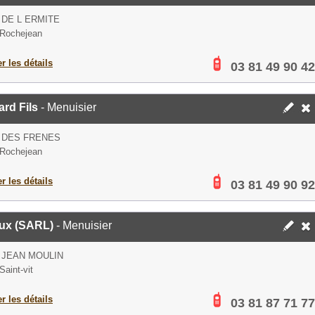
 DE L ERMITE
Rochejean
er les détails
03 81 49 90 42
rd Fils
- Menuisier
 DES FRENES
Rochejean
er les détails
03 81 49 90 92
ux (SARL)
- Menuisier
 JEAN MOULIN
Saint-vit
er les détails
03 81 87 71 77