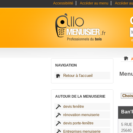
|
|
Accessibilité
Accéder au menu
Accéder au
e
A
NAVIGATION
Menu
Retour à l'accueil
AUTOUR DE LA MENUISERIE
devis fenêtre
Ban'
rénovation menuiserie
devis porte-fenêtre
5 RU
25640 
Entreprises menuiserie