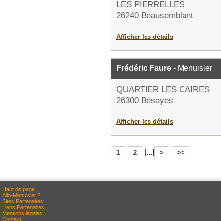
LES PIERRELLES
26240 Beausemblant
Afficher les détails
Frédéric Faure
- Menuisier
QUARTIER LES CAIRES
26300 Bésayes
Afficher les détails
[...]
1
2
>
>>
Haut de page
Allo-Menuisier ?
Sites Partenaires
Liens Partenaires
Mentions légales
Contact