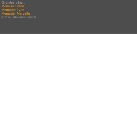
Grandes villes :
Menuisier Paris
Menuisier Lyon
Menuisier Marseille
© 2026 allo-menuisier.fr