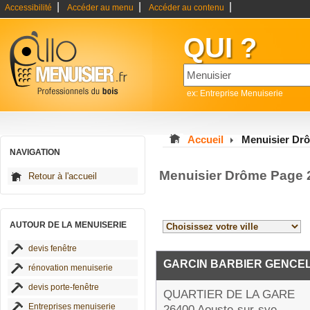
|
|
|
Accessibilité
Accéder au menu
Accéder au contenu
QUI ?
ex: Entreprise Menuiserie
Accueil
Menuisier Dr
NAVIGATION
Menuisier Drôme Page 
Retour à l'accueil
AUTOUR DE LA MENUISERIE
devis fenêtre
GARCIN BARBIER GENCE
rénovation menuiserie
devis porte-fenêtre
QUARTIER DE LA GARE
Entreprises menuiserie
26400 Aouste-sur-sye