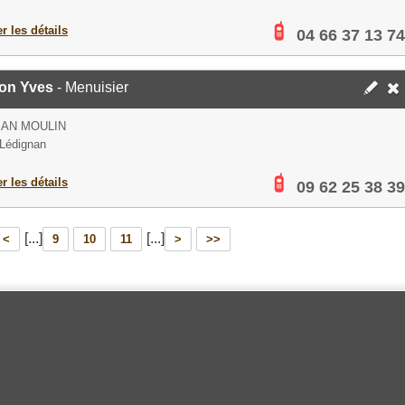
er les détails
04 66 37 13 74
on Yves
- Menuisier
EAN MOULIN
Lédignan
er les détails
09 62 25 38 39
[...]
[...]
<
9
10
11
>
>>