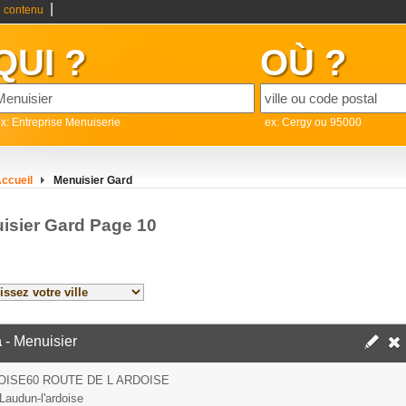
|
 contenu
QUI ?
OÙ ?
x: Entreprise Menuiserie
ex: Cergy ou 95000
ccueil
Menuisier Gard
isier Gard Page 10
a
- Menuisier
OISE60 ROUTE DE L ARDOISE
Laudun-l'ardoise