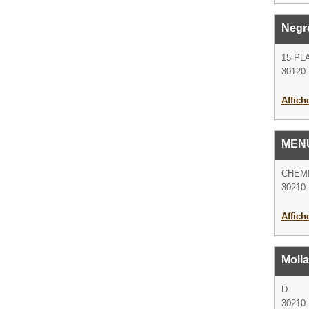
Negr
15 PL
30120 
Affich
MEN
CHEMI
30210
Affich
Molla
D
30210