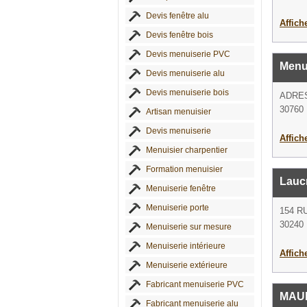
Devis fenêtre alu
Affich
Devis fenêtre bois
Devis menuiserie PVC
Menui
Devis menuiserie alu
Devis menuiserie bois
ADRE
30760 
Artisan menuisier
Devis menuiserie
Affich
Menuisier charpentier
Formation menuisier
Lauc
Menuiserie fenêtre
Menuiserie porte
154 R
30240 
Menuiserie sur mesure
Menuiserie intérieure
Affich
Menuiserie extérieure
Fabricant menuiserie PVC
MAUR
Fabricant menuiserie alu