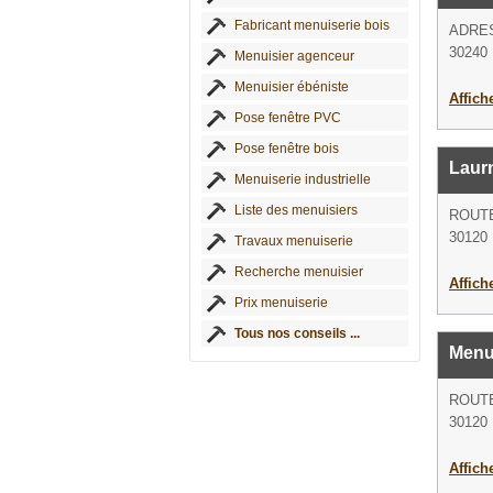
Fabricant menuiserie bois
ADRE
30240 
Menuisier agenceur
Menuisier ébéniste
Affich
Pose fenêtre PVC
Pose fenêtre bois
Laur
Menuiserie industrielle
Liste des menuisiers
ROUTE
30120 
Travaux menuiserie
Recherche menuisier
Affich
Prix menuiserie
Tous nos conseils ...
Menu
ROUTE
30120 
Affich