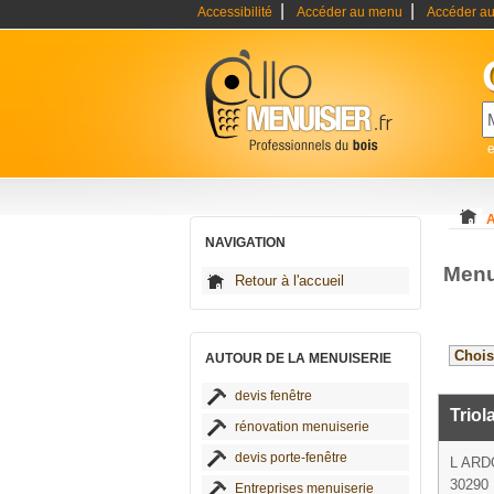
|
|
Accessibilité
Accéder au menu
Accéder au
e
A
NAVIGATION
Menu
Retour à l'accueil
AUTOUR DE LA MENUISERIE
devis fenêtre
Triol
rénovation menuiserie
devis porte-fenêtre
L ARD
30290 
Entreprises menuiserie