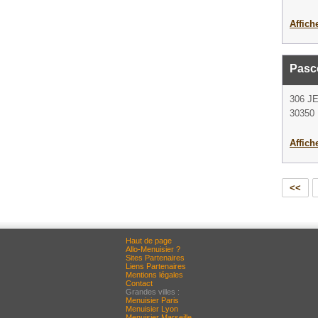
Affich
Pasc
306 J
30350 
Affich
<<
Haut de page
Allo-Menuisier ?
Sites Partenaires
Liens Partenaires
Mentions légales
Contact
Grandes villes :
Menuisier Paris
Menuisier Lyon
Menuisier Marseille