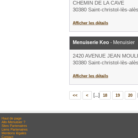
CHEMIN DE LA CAVE
30380 Saint-christol-lès-alè
Afficher les détails
Menuiserie Keo
- Menuisier
2420 AVENUE JEAN MOUL
30380 Saint-christol-lès-alè
Afficher les détails
[...]
<<
<
18
19
20
Haut de page
Allo-Menuisier ?
Sites Partenaires
Liens Partenaires
Mentions légales
Contact