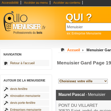
|
|
|
Accessibilité
Accéder au menu
Accéder au contenu
QUI ?
ex: Entreprise Menuiserie
Accueil
Menuisier Ga
NAVIGATION
Menuisier Gard Page 1
Retour à l'accueil
AUTOUR DE LA MENUISERIE
devis fenêtre
Maurel Pascal
- Menuisier
rénovation menuiserie
devis porte-fenêtre
PONT DU VILLARET
Entreprises menuiserie
30570 Saint-andré-de-majen