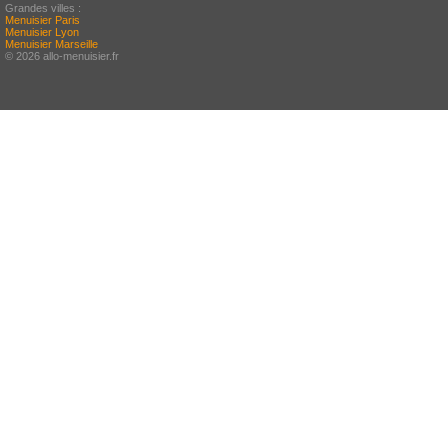
Grandes villes :
Menuisier Paris
Menuisier Lyon
Menuisier Marseille
© 2026 allo-menuisier.fr