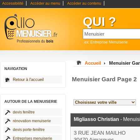
|
|
|
Accessibilité
Accéder au menu
Accéder au contenu
QUI ?
ex: Entreprise Menuiserie
Accueil
Menuisier Ga
NAVIGATION
Menuisier Gard Page 2
Retour à l'accueil
AUTOUR DE LA MENUISERIE
devis fenêtre
Migliasso Christian
- Menuis
rénovation menuiserie
devis porte-fenêtre
3 RUE JEAN MAILHO
Entreprises menuiserie
30470 Aimargues