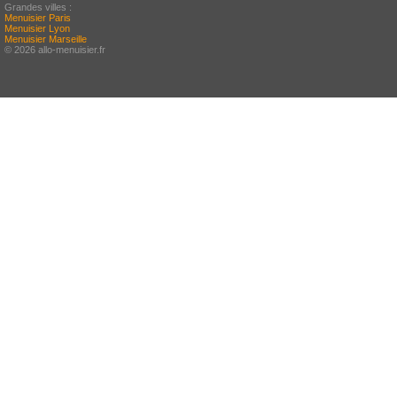
Grandes villes :
Menuisier Paris
Menuisier Lyon
Menuisier Marseille
© 2026 allo-menuisier.fr