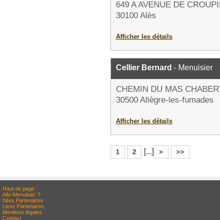
649 A AVENUE DE CROUP
30100 Alès
Afficher les détails
Cellier Bernard
- Menuisier
CHEMIN DU MAS CHABER
30500 Allègre-les-fumades
Afficher les détails
[...]
1
2
>
>>
Haut de page
Allo-Menuisier ?
Sites Partenaires
Liens Partenaires
Mentions légales
Contact