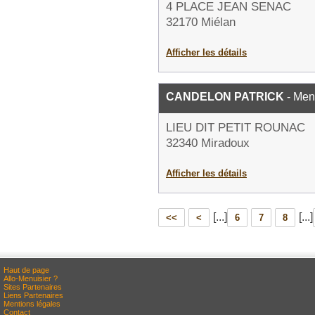
4 PLACE JEAN SENAC
32170 Miélan
Afficher les détails
CANDELON PATRICK
- Men
LIEU DIT PETIT ROUNAC
32340 Miradoux
Afficher les détails
[...]
[...]
<<
<
6
7
8
Haut de page
Allo-Menuisier ?
Sites Partenaires
Liens Partenaires
Mentions légales
Contact