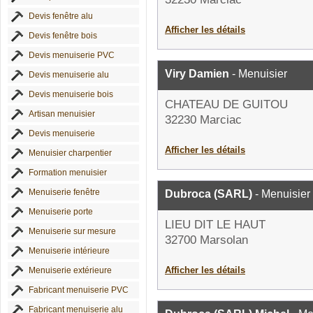
Devis fenêtre alu
Afficher les détails
Devis fenêtre bois
Devis menuiserie PVC
Viry Damien
- Menuisier
Devis menuiserie alu
Devis menuiserie bois
CHATEAU DE GUITOU
Artisan menuisier
32230 Marciac
Devis menuiserie
Afficher les détails
Menuisier charpentier
Formation menuisier
Menuiserie fenêtre
Dubroca (SARL)
- Menuisier
Menuiserie porte
LIEU DIT LE HAUT
Menuiserie sur mesure
32700 Marsolan
Menuiserie intérieure
Afficher les détails
Menuiserie extérieure
Fabricant menuiserie PVC
Fabricant menuiserie alu