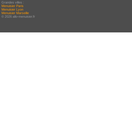
Grandes villes :
Menuisier Paris
Menuisier Lyon
Menuisier Marseille
© 2026 allo-menuisier.fr