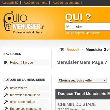
|
|
|
Accessibilité
Accéder au menu
Accéder au contenu
QUI ?
ex: Entreprise Menuiserie
Accueil
Menuisier Ge
NAVIGATION
Menuisier Gers Page 7
Retour à l'accueil
AUTOUR DE LA MENUISERIE
devis fenêtre
Daussat Ténet Menuiserie E
rénovation menuiserie
devis porte-fenêtre
CHEMIN DU STADE
Entreprises menuiserie
32230 Marciac