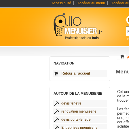
|
|
Accessibilité
Accéder au menu
Accéder au
e
A
NAVIGATION
Menu
Retour à l'accueil
Cet ann
AUTOUR DE LA MENUISERIE
de la m
trouver
devis fenêtre
Les fen
rénovation menuiserie
permett
une, le
devis porte-fenêtre
cet eff
solidité
Entreprises menuiserie