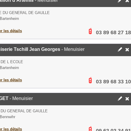
aison d'Artémis
- Menuisier
E DU GENERAL DE GAULLE
Bartenheim
er les détails
03 89 68 27 18
serie Tschill Jean Georges
- Menuisier
 DE L ECOLE
Bartenheim
er les détails
03 89 68 33 10
GET
- Menuisier
 DU GENERAL DE GAULLE
Bennwihr
er les détails
09 62 02 34 91