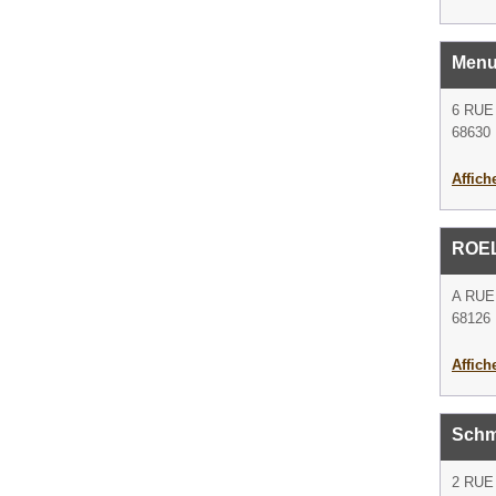
Menu
6 RUE
68630 
Affich
ROEL
A RUE
68126 
Affich
Schmi
2 RUE