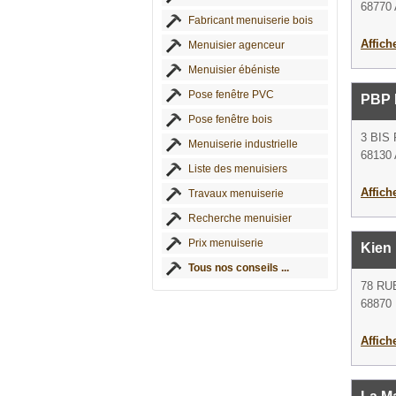
68770
Fabricant menuiserie bois
Affich
Menuisier agenceur
Menuisier ébéniste
Pose fenêtre PVC
PBP 
Pose fenêtre bois
3 BIS
Menuiserie industrielle
68130
Liste des menuisiers
Affich
Travaux menuiserie
Recherche menuisier
Prix menuiserie
Kien
Tous nos conseils ...
78 RU
68870 
Affich