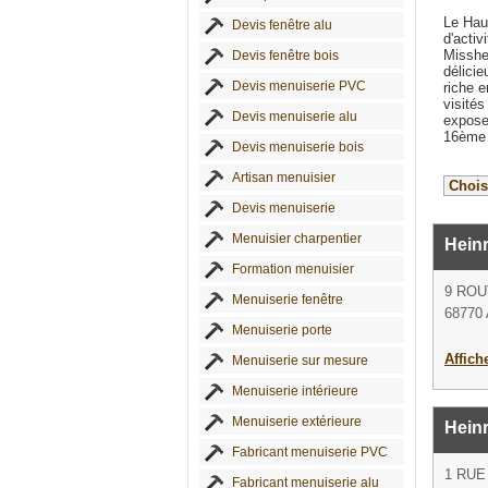
Le Hau
Devis fenêtre alu
d'activ
Misshei
Devis fenêtre bois
délicie
Devis menuiserie PVC
riche 
visités
Devis menuiserie alu
expose 
16ème 
Devis menuiserie bois
Artisan menuisier
Devis menuiserie
Menuisier charpentier
Hein
Formation menuisier
9 ROU
Menuiserie fenêtre
68770
Menuiserie porte
Affich
Menuiserie sur mesure
Menuiserie intérieure
Menuiserie extérieure
Hein
Fabricant menuiserie PVC
1 RUE
Fabricant menuiserie alu