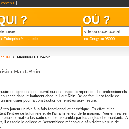
|
 contenu
QUI ?
OÙ ?
x: Entreprise Menuiserie
ex: Cergy ou 95000
ccueil
Menuisier Haut-Rhin
isier Haut-Rhin
uaire en ligne en ligne fournit sur ses pages le répertoire des professionnels
enuiserie dans le bâtiment dans le Haut-Rhin. De ce fait, il est facile de
 un menuisier pour la construction de fenêtres sur-mesure.
êtres jouent un rôle à la fois fonctionnel et esthétique. En effet, elles
ent l'entrée de la lumière et de l'air à l'intérieur de la maison. Pour en réaliser
 menuisier réalise les cadres et les assemble par les angles des montants. A
et, il associe le collage et l'assemblage mécanique afin d'obtenir plus de
.