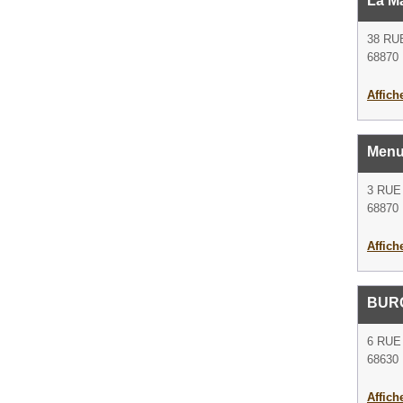
La M
38 RU
68870 
Affich
Menui
3 RUE
68870 
Affich
BUR
6 RUE
68630 
Affich