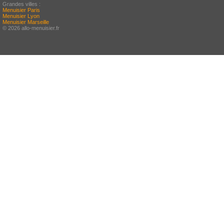
Grandes villes :
Menuisier Paris
Menuisier Lyon
Menuisier Marseille
© 2026 allo-menuisier.fr