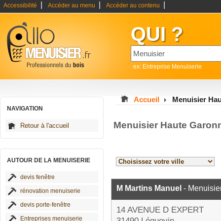
|
|
|
Accessibilité
Accéder au menu
Accéder au contenu
QUI ?
ex: Entreprise Menuiserie
Accueil
Menuisier Ha
NAVIGATION
Menuisier Haute Garon
Retour à l'accueil
AUTOUR DE LA MENUISERIE
devis fenêtre
M Martins Manuel
- Menuisie
rénovation menuiserie
devis porte-fenêtre
14 AVENUE D EXPERT
Entreprises menuiserie
31490 Léguevin