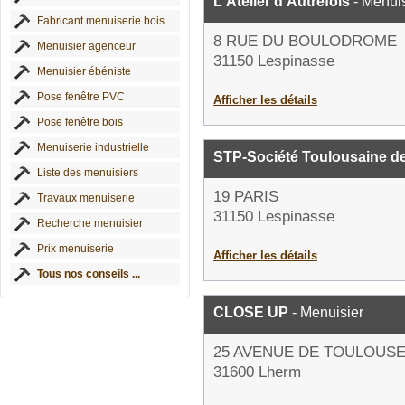
L'Atelier d'Autrefois
- Menuis
Fabricant menuiserie bois
8 RUE DU BOULODROME
Menuisier agenceur
31150 Lespinasse
Menuisier ébéniste
Pose fenêtre PVC
Afficher les détails
Pose fenêtre bois
Menuiserie industrielle
STP-Société Toulousaine d
Liste des menuisiers
19 PARIS
Travaux menuiserie
31150 Lespinasse
Recherche menuisier
Prix menuiserie
Afficher les détails
Tous nos conseils ...
CLOSE UP
- Menuisier
25 AVENUE DE TOULOUS
31600 Lherm