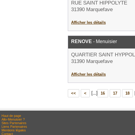
RUE SAINT HIPPOLYTE
31390 Marquefave
Afficher les détails
RENOVE
- Menuisier
QUARTIER SAINT HYPPO
31390 Marquefave
Afficher les détails
[...]
<<
<
16
17
18
Haut de page
Allo-Menuisier ?
Sites Partenaires
Liens Partenaires
Mentions légales
Contact