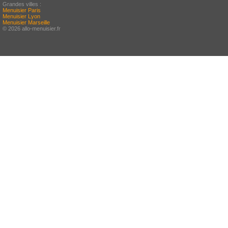
Grandes villes :
Menuisier Paris
Menuisier Lyon
Menuisier Marseille
© 2026 allo-menuisier.fr