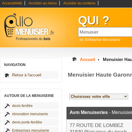
|
|
|
Accessibilité
Accéder au menu
Accéder au contenu
QUI ?
ex: Entreprise Menuiserie
Accueil
Menuisier Ha
NAVIGATION
Menuisier Haute Garon
Retour à l'accueil
AUTOUR DE LA MENUISERIE
devis fenêtre
Avm Menuiseries
- Menuisie
rénovation menuiserie
devis porte-fenêtre
77 ROUTE DE LOMBEZ
Entreprises menuiserie
31830 Plaisance-du-touch