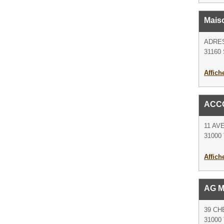
Mais
ADRE
31160 
Affich
ACC
11 AV
31000 
Affich
AG M
39 CH
31000 