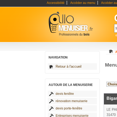
|
|
Accessibilité
Accéder au menu
Accéder au
e
A
NAVIGATION
Menu
Retour à l'accueil
AUTOUR DE LA MENUISERIE
devis fenêtre
Biga
rénovation menuiserie
devis porte-fenêtre
LE P
31470 
Entreprises menuiserie