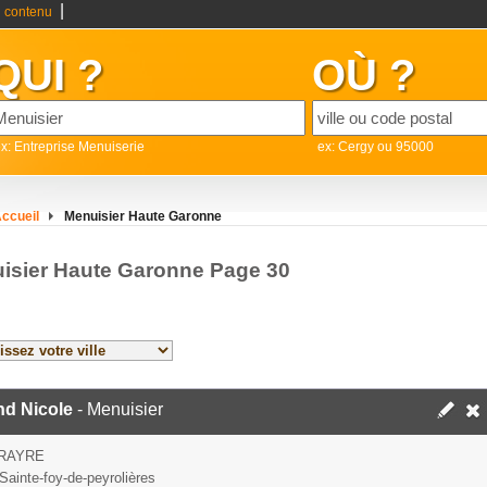
|
 contenu
QUI ?
OÙ ?
x: Entreprise Menuiserie
ex: Cergy ou 95000
ccueil
Menuisier Haute Garonne
isier Haute Garonne Page 30
nd Nicole
- Menuisier
ARAYRE
Sainte-foy-de-peyrolières