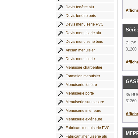
Devis fenêtre alu
Affich
Devis fenêtre bois
Devis menuiserie PVC
Sérès
Devis menuiserie alu
Devis menuiserie bois
CLOS
31260 
Artisan menuisier
Devis menuiserie
Affich
Menuisier charpentier
Formation menuisier
GAS
Menuiserie fenêtre
Menuiserie porte
35 RU
31260 
Menuiserie sur mesure
Menuiserie intérieure
Affich
Menuiserie extérieure
Fabricant menuiserie PVC
MFP
Fabricant menuiserie alu