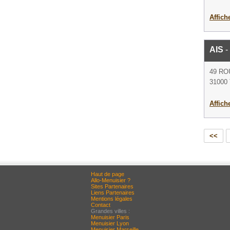
Affich
AIS
-
49 RO
31000 
Affich
<<
Haut de page
Allo-Menuisier ?
Sites Partenaires
Liens Partenaires
Mentions légales
Contact
Grandes villes :
Menuisier Paris
Menuisier Lyon
Menuisier Marseille