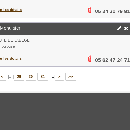
er les détails
05 34 30 79 91
 Menuisier
UTE DE LABEGE
Toulouse
er les détails
05 62 47 24 71
[...]
[...]
<
29
30
31
>
>>