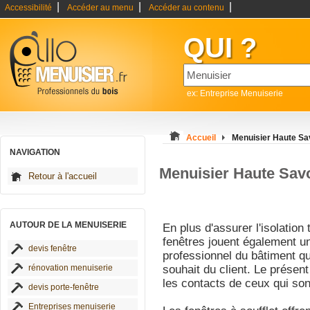
|
|
|
Accessibilité
Accéder au menu
Accéder au contenu
QUI ?
ex: Entreprise Menuiserie
Accueil
Menuisier Haute Sa
NAVIGATION
Menuisier Haute Sav
Retour à l'accueil
AUTOUR DE LA MENUISERIE
En plus d'assurer l'isolation
fenêtres jouent également un
devis fenêtre
professionnel du bâtiment qui
rénovation menuiserie
souhait du client. Le présent 
les contacts de ceux qui so
devis porte-fenêtre
Entreprises menuiserie