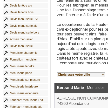
Les fenêtres à soufflet offren
Pour les fabriquer, le menuis
Devis fenêtre alu
Une fois l'assemblage termin
Devis fenêtre bois
vers l'intérieur à l'aide d'un 
Devis menuiserie PVC
Le département de la Haute-
Devis menuiserie alu
civil exceptionnel pour les p
Devis menuiserie bois
touristes peuvent ainsi faire
d'Alex. Établi sur un plan qua
Artisan menuisier
aujourd'hui qu'un logis bor
Devis menuiserie
logis a été ajouté avec de m
Menuisier charpentier
Dans le même registre, la H
château fort avec le châtea
Formation menuisier
il comporte une tour-donjon
Menuiserie fenêtre
Menuiserie porte
Menuiserie sur mesure
Menuiserie intérieure
Bertrand Marie
- Menuisier
Menuiserie extérieure
ADRESSE NON COMMUNI
Fabricant menuiserie PVC
74360 Abondance
Fabricant menuiserie alu