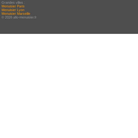
Grandes villes :
Menuisier Paris
Menuisier Lyon
Menuisier Marseille
© 2026 allo-menuisier.fr