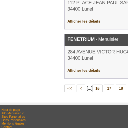
112 PLACE JEAN PAUL S
34400 Lunel
Afficher les détails
FENETRIUM
- Menuisier
284 AVENUE VICTOR HUG
34400 Lunel
Afficher les détails
[...]
<<
<
16
17
18
Haut de page
Allo-Menuisier ?
Sites Partenaires
Liens Partenaires
Mentions légales
Contact