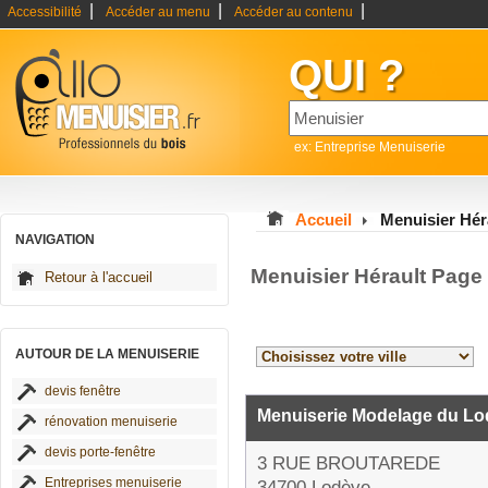
|
|
|
Accessibilité
Accéder au menu
Accéder au contenu
QUI ?
ex: Entreprise Menuiserie
Accueil
Menuisier Hér
NAVIGATION
Menuisier Hérault Page
Retour à l'accueil
AUTOUR DE LA MENUISERIE
devis fenêtre
Menuiserie Modelage du Lo
rénovation menuiserie
devis porte-fenêtre
3 RUE BROUTAREDE
Entreprises menuiserie
34700 Lodève