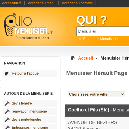
|
|
|
Accessibilité
Accéder au menu
Accéder au contenu
QUI ?
ex: Entreprise Menuiserie
Accueil
Menuisier Hér
NAVIGATION
Menuisier Hérault Page
Retour à l'accueil
AUTOUR DE LA MENUISERIE
devis fenêtre
Coelho et Fils (Sté)
- Menuisi
rénovation menuiserie
devis porte-fenêtre
AVENUE DE BEZIERS
Entreprises menuiserie
34410 Sauvian