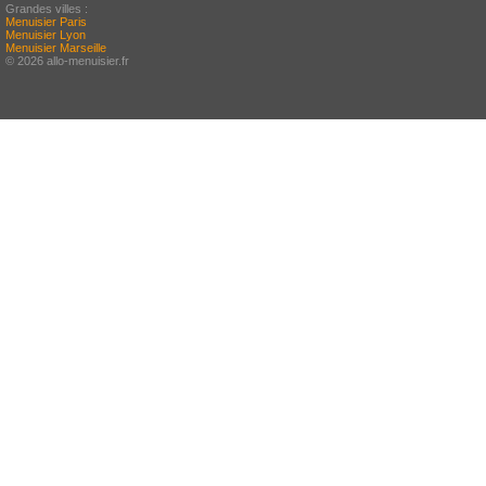
Grandes villes :
Menuisier Paris
Menuisier Lyon
Menuisier Marseille
© 2026 allo-menuisier.fr