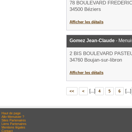
78 BOULEVARD FREDERIC
34500 Béziers
Afficher les détails
Gomez Jean-Claude
- Menui
2 BIS BOULEVARD PASTE
34760 Boujan-sur-libron
Afficher les détails
[...]
[...]
<<
<
4
5
6
Haut de page
Allo-Menuisier ?
Sites Partenaires
Liens Partenaires
Mentions légales
Contact