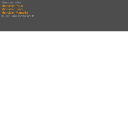
Grandes villes :
Menuisier Paris
Menuisier Lyon
Menuisier Marseille
© 2026 allo-menuisier.fr