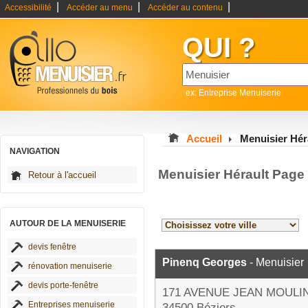
|
|
|
Accessibilité
Accéder au menu
Accéder au contenu
QUI ?
ex: Entreprise Menuiserie
Accueil
Menuisier Hér
NAVIGATION
Menuisier Hérault Page
Retour à l'accueil
AUTOUR DE LA MENUISERIE
devis fenêtre
Pinenq Georges
- Menuisier
rénovation menuiserie
devis porte-fenêtre
171 AVENUE JEAN MOULI
Entreprises menuiserie
34500 Béziers