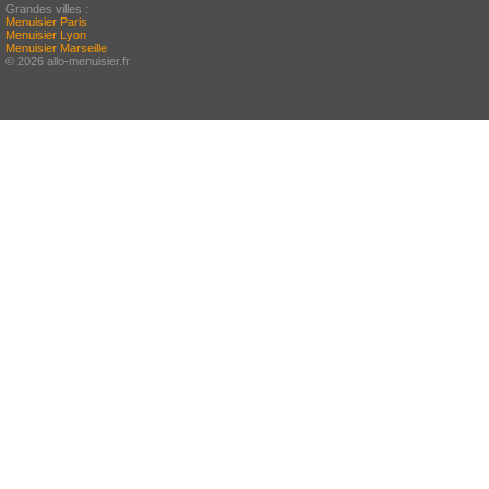
Grandes villes :
Menuisier Paris
Menuisier Lyon
Menuisier Marseille
© 2026 allo-menuisier.fr