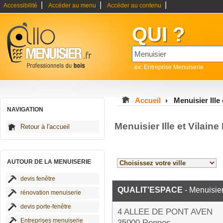
|
|
|
Accessibilité
Accéder au menu
Accéder au contenu
QUI ?
ex: Entreprise Menuiserie
Accueil
Menuisier Ille 
NAVIGATION
Menuisier Ille et Vilain
Retour à l'accueil
AUTOUR DE LA MENUISERIE
devis fenêtre
QUALIT'ESPACE
- Menuisie
rénovation menuiserie
devis porte-fenêtre
4 ALLEE DE PONT AVEN
Entreprises menuiserie
35000 Rennes