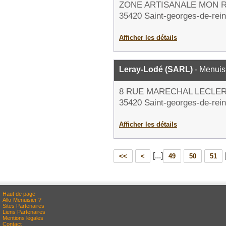
ZONE ARTISANALE MON 
35420 Saint-georges-de-rei
Afficher les détails
Leray-Lodé (SARL)
- Menuis
8 RUE MARECHAL LECLE
35420 Saint-georges-de-rei
Afficher les détails
[...]
<<
<
49
50
51
Haut de page
Allo-Menuisier ?
Sites Partenaires
Liens Partenaires
Mentions légales
Contact