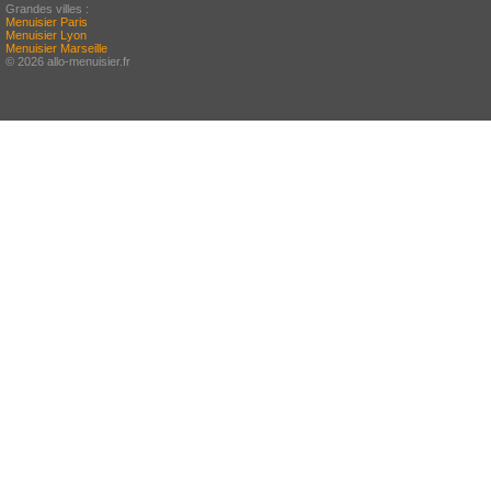
Grandes villes :
Menuisier Paris
Menuisier Lyon
Menuisier Marseille
© 2026 allo-menuisier.fr