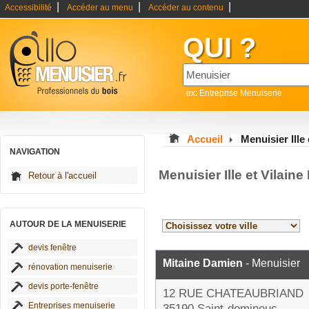
|
|
|
Accessibilité
Accéder au menu
Accéder au contenu
QUI ?
ex: Entreprise Menuiserie
Accueil
Menuisier Ille 
NAVIGATION
Menuisier Ille et Vilain
Retour à l'accueil
AUTOUR DE LA MENUISERIE
devis fenêtre
Mitaine Damien
- Menuisier
rénovation menuiserie
devis porte-fenêtre
12 RUE CHATEAUBRIAND
Entreprises menuiserie
35190 Saint-domineuc