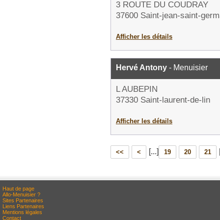
3 ROUTE DU COUDRAY
37600 Saint-jean-saint-germ
Afficher les détails
Hervé Antony
- Menuisier
L AUBEPIN
37330 Saint-laurent-de-lin
Afficher les détails
[...]
<<
<
19
20
21
Haut de page
Allo-Menuisier ?
Sites Partenaires
Liens Partenaires
Mentions légales
Contact