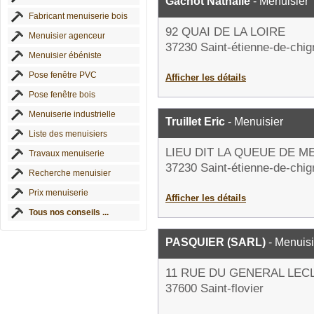
Gachot Nathalie
- Menuisier
Fabricant menuiserie bois
92 QUAI DE LA LOIRE
Menuisier agenceur
37230 Saint-étienne-de-chig
Menuisier ébéniste
Pose fenêtre PVC
Afficher les détails
Pose fenêtre bois
Menuiserie industrielle
Truillet Eric
- Menuisier
Liste des menuisiers
LIEU DIT LA QUEUE DE 
Travaux menuiserie
37230 Saint-étienne-de-chig
Recherche menuisier
Prix menuiserie
Afficher les détails
Tous nos conseils ...
PASQUIER (SARL)
- Menuisi
11 RUE DU GENERAL LEC
37600 Saint-flovier