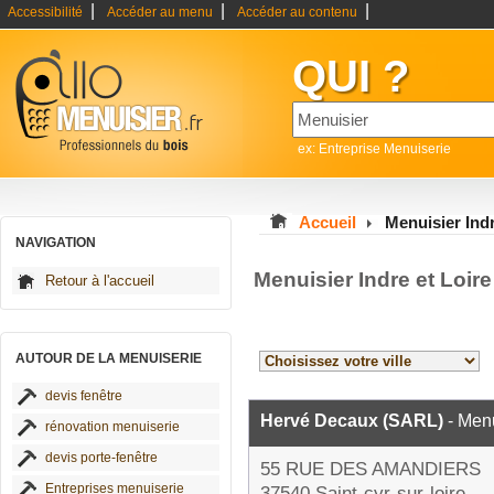
|
|
|
Accessibilité
Accéder au menu
Accéder au contenu
QUI ?
ex: Entreprise Menuiserie
Accueil
Menuisier Indr
NAVIGATION
Menuisier Indre et Loir
Retour à l'accueil
AUTOUR DE LA MENUISERIE
devis fenêtre
Hervé Decaux (SARL)
- Menu
rénovation menuiserie
devis porte-fenêtre
55 RUE DES AMANDIERS
Entreprises menuiserie
37540 Saint-cyr-sur-loire