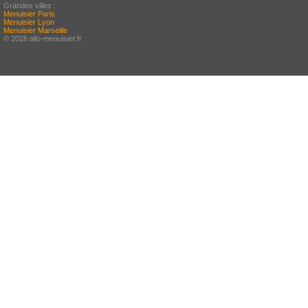
Grandes villes :
Menuisier Paris
Menuisier Lyon
Menuisier Marseille
© 2026 allo-menuisier.fr