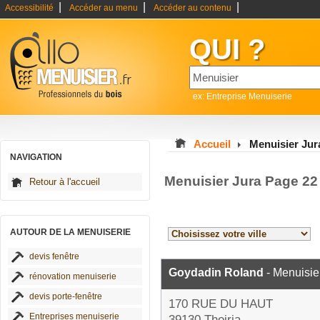
|
|
|
Accessibilité
Accéder au menu
Accéder au contenu
QUI ?
ex: Entreprise Menuiserie
Accueil
Menuisier Jur
NAVIGATION
Menuisier Jura Page 22
Retour à l'accueil
AUTOUR DE LA MENUISERIE
devis fenêtre
Goydadin Roland
- Menuisie
rénovation menuiserie
devis porte-fenêtre
170 RUE DU HAUT
Entreprises menuiserie
39130 Thoiria