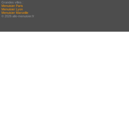
Grandes villes :
Menuisier Paris
Menuisier Lyon
Menuisier Marseille
© 2026 allo-menuisier.fr