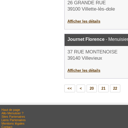
26 GRANDE RUE
39100 Villette-lès-dole
Afficher les détails
Journet Florence
- Menuisie
37 RUE MONTENOISE
39140 Villevieux
Afficher les détails
<<
<
20
21
22
Haut de page
Allo-Menuisier ?
Sites Partenaires
Liens Partenaires
Mentions légales
Contact