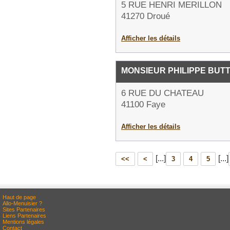
5 RUE HENRI MERILLON
41270 Droué
Afficher les détails
MONSIEUR PHILIPPE BUTT
6 RUE DU CHATEAU
41100 Faye
Afficher les détails
[...]
[...]
<<
<
3
4
5
Haut de page
Allo-Menuisier ?
Sites Partenaires
Liens Partenaires
Mentions légales
Contact