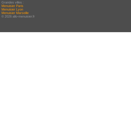
Grandes villes :
Menuisier Paris
Menuisier Lyon
Menuisier Marseille
© 2026 allo-menuisier.fr