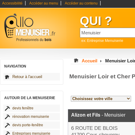
|
|
|
Accessibilité
Accéder au menu
Accéder au contenu
QUI ?
ex: Entreprise Menuiserie
Accueil
Menuisier Loi
NAVIGATION
Menuisier Loir et Cher 
Retour à l'accueil
AUTOUR DE LA MENUISERIE
devis fenêtre
Alizon et Fils
- Menuisier
rénovation menuiserie
devis porte-fenêtre
6 ROUTE DE BLOIS
Entreprises menuiserie
41700 Cour-cheverny