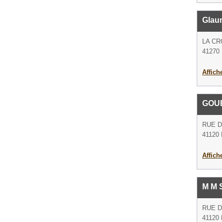
Glau
LA CR
41270 
Affich
GOU
RUE D
41120 
Affich
M M 
RUE D
41120 