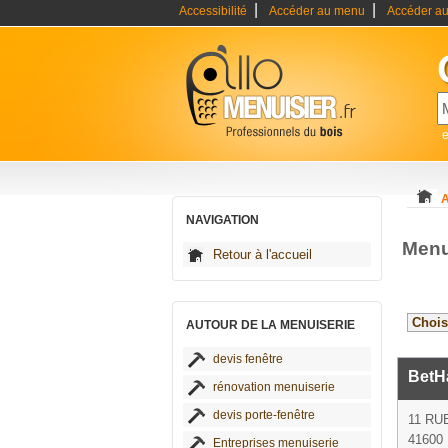
|
|
Accessibilité
Accéder au menu
Accéder au
e
A
NAVIGATION
Menu
Retour à l'accueil
AUTOUR DE LA MENUISERIE
devis fenêtre
BetHa
rénovation menuiserie
devis porte-fenêtre
11 R
41600 
Entreprises menuiserie