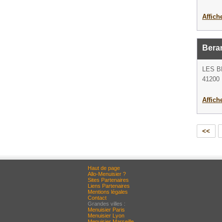
Affich
Bera
LES 
41200 
Affich
<<
Haut de page
Allo-Menuisier ?
Sites Partenaires
Liens Partenaires
Mentions légales
Contact
Grandes villes :
Menuisier Paris
Menuisier Lyon
Menuisier Marseille