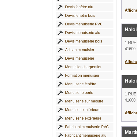
Devis fenêtre alu
Affich
Devis fenêtre bois
Devis menuiserie PVC
Halo
Devis menuiserie alu
Devis menuiserie bois
1 RUE
41600 
Artisan menuisier
Devis menuiserie
Affich
Menuisier charpentier
Formation menuisier
Halo
Menuiserie fenêtre
Menuiserie porte
1 RUE
41600 
Menuiserie sur mesure
Menuiserie intérieure
Affich
Menuiserie extérieure
Fabricant menuiserie PVC
Marti
Fabricant menuiserie alu