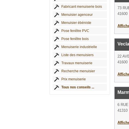
Fabricant menuiserie bois
73 RU
41600 
Menuisier agenceur
Menuisier ébéniste
Affich
Pose fenêtre PVC
Pose fenêtre bois
Vecl
Menuiserie industrielle
Liste des menuisiers
22 AV
41600 
Travaux menuiserie
Recherche menuisier
Affich
Prix menuiserie
Tous nos conseils ...
Marm
6 RU
41310
Affich