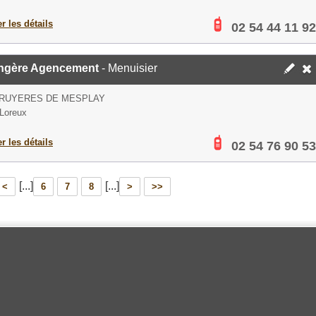
er les détails
02 54 44 11 92
ngère Agencement
- Menuisier
BRUYERES DE MESPLAY
Loreux
er les détails
02 54 76 90 53
[...]
[...]
<
6
7
8
>
>>