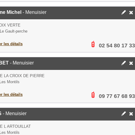
me Michel
- Menuisier
OIX VERTE
Le Gault-perche
er les détails
02 54 80 17 33
BET
- Menuisier
E LA CROIX DE PIERRE
Les Montils
er les détails
09 77 67 68 93
S
- Menuisier
E L ARTOUILLAT
Les Montils