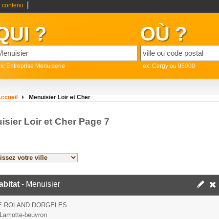
|
 contenu
QUI ?
OÙ ?
x: Entreprise Menuiserie
ex: Cergy ou 95000
ccueil
Menuisier Loir et Cher
isier Loir et Cher Page 7
bitat
- Menuisier
UE ROLAND DORGELES
Lamotte-beuvron