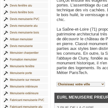
conçoit ensuite les étagère
portes. L'assemblage du cadr
Devis fenêtre alu
technique des vis cachées. Le 
Devis fenêtre bois
le bois huilé, le vernissage 
Devis menuiserie PVC
chic.
Devis menuiserie alu
La Saône-et-Loire (71) propo
Devis menuiserie bois
patrimoine architectural très
de découvrir le château de P
Artisan menuisier
en pierre. Classé monument 
Devis menuiserie
parties aux styles bien distin
Menuisier charpentier
les communs. En outre, la S
l'abbaye de Cluny, fondée a
Formation menuisier
monument historique, il n'en
Menuiserie fenêtre
partie des logements. Ils accu
Métier ParisTech.
Menuiserie porte
Menuiserie sur mesure
Menuiserie intérieure
Menuiserie extérieure
EURL MENUISERIE PRIEU
Fabricant menuiserie PVC
Fabricant menuiserie alu
2 RUE DE LA GARE