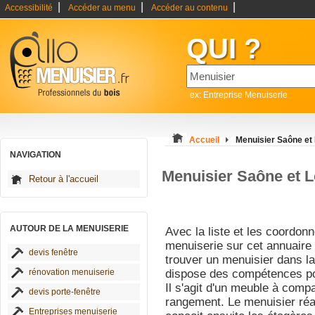
|
|
|
Accessibilité
Accéder au menu
Accéder au contenu
QUI ?
ex: Entreprise Menuiserie
Accueil
Menuisier Saône et 
NAVIGATION
Menuisier Saône et L
Retour à l'accueil
AUTOUR DE LA MENUISERIE
Avec la liste et les coordon
menuiserie sur cet annuaire 
devis fenêtre
trouver un menuisier dans la
rénovation menuiserie
dispose des compétences pou
Il s'agit d'un meuble à comp
devis porte-fenêtre
rangement. Le menuisier réali
Entreprises menuiserie