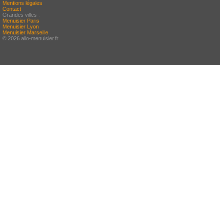
Mentions légales
Contact
Grandes villes :
Menuisier Paris
Menuisier Lyon
Menuisier Marseille
© 2026 allo-menuisier.fr