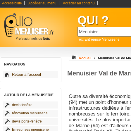
|
|
|
Accessibilité
Accéder au menu
Accéder au contenu
QUI ?
ex: Entreprise Menuiserie
Accueil
Menuisier Val de M
NAVIGATION
Menuisier Val de Ma
Retour à l'accueil
AUTOUR DE LA MENUISERIE
Outre sa diversité économiq
(94) met un point d'honneur 
devis fenêtre
infrastructures dédiées à l'
rénovation menuiserie
nombreuses sur le territoire
universités. Le plus importan
devis porte-fenêtre
de-Marne (94) est d'ailleurs c
Entreprises menuiserie