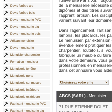
l'université Paris XII. Toujo
de la menuiserie nécessite 
Devis fenêtre alu
diplômes et des titres suiv
Devis fenêtre bois
l'apprenti artisan. Les disci
Devis menuiserie PVC
varient suivant leur domaine 
Devis menuiserie alu
Dans l'agencement, l'artisan
Devis menuiserie bois
lambris, les placards, les pa
Le menuisier, par extension 
Artisan menuisier
éventuellement pratiquer les
Devis menuiserie
charpentier. Toutefois, si v
Menuisier charpentier
fabriquer un meuble ou faire 
dans votre demeure, vous po
Formation menuisier
professionnels en menuiseri
Menuiserie fenêtre
dans cet annuaire vous aide
Menuiserie porte
Menuiserie sur mesure
Menuiserie intérieure
ABCS (SARL)
- Menuisier
Menuiserie extérieure
Fabricant menuiserie PVC
71 RUE ETIENNE DOLET
Fabricant menuiserie alu