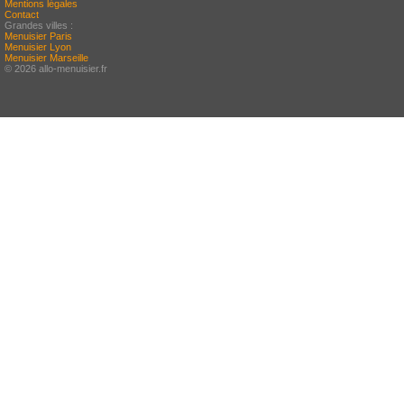
Mentions légales
Contact
Grandes villes :
Menuisier Paris
Menuisier Lyon
Menuisier Marseille
© 2026 allo-menuisier.fr