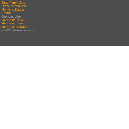
Sites Partenaires
Liens Partenaires
Mentions légales
Contact
Grandes villes :
Menuisier Paris
Menuisier Lyon
Menuisier Marseille
© 2026 allo-menuisier.fr