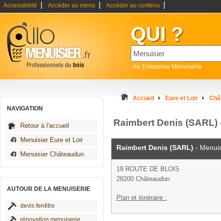
|
|
|
Accessibilité
Accéder au menu
Accéder au contenu
QUI ?
ex: Entreprise Menuiserie
Accueil
Eure et Loir
Châ
NAVIGATION
Raimbert Denis (SARL) 
Retour à l'accueil
Menuisier Eure et Loir
Raimbert Denis (SARL)
- Menuis
Menuisier Châteaudun
19 ROUTE DE BLOIS
28200 Châteaudun
AUTOUR DE LA MENUISERIE
Plan et itinéraire :
devis fenêtre
rénovation menuiserie