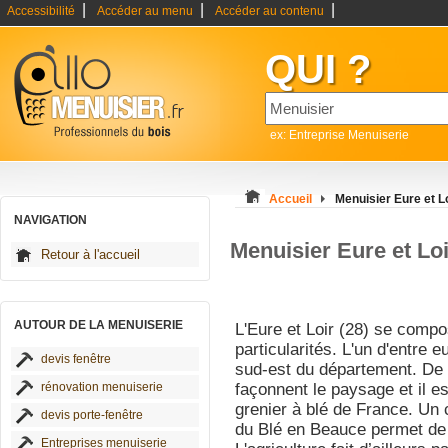
|
|
|
Accessibilité
Accéder au menu
Accéder au contenu
QUI ?
ex: Entreprise Menuiserie
Accueil
Menuisier Eure et L
NAVIGATION
Menuisier Eure et Loi
Retour à l'accueil
AUTOUR DE LA MENUISERIE
L'Eure et Loir (28) se comp
particularités. L'un d'entre 
devis fenêtre
sud-est du département. De 
rénovation menuiserie
façonnent le paysage et il e
grenier à blé de France. Un
devis porte-fenêtre
du Blé en Beauce permet de 
Entreprises menuiserie