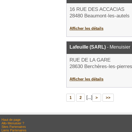
16 RUE DES ACCACIAS
28480 Beaumont-les-autels
Afficher les détails
Lafeuille (SARL)
- Menuisier
RUE DE LA GARE
28630 Berchères-les-pierre
Afficher les détails
[...]
1
2
>
>>
Haut de page
Allo-Menuisier ?
Sites Partenaires
Liens Partenaires