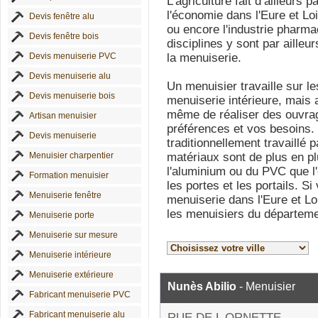
L'agriculture fait d’ailleurs p
l'économie dans l'Eure et Lo
Devis fenêtre alu
ou encore l'industrie pharma
Devis fenêtre bois
disciplines y sont par ailleu
Devis menuiserie PVC
la menuiserie.
Devis menuiserie alu
Un menuisier travaille sur l
Devis menuiserie bois
menuiserie intérieure, mais 
même de réaliser des ouvra
Artisan menuisier
préférences et vos besoins. 
Devis menuiserie
traditionnellement travaillé 
Menuisier charpentier
matériaux sont de plus en pl
l'aluminium ou du PVC que l'
Formation menuisier
les portes et les portails. S
Menuiserie fenêtre
menuiserie dans l'Eure et Lo
les menuisiers du départeme
Menuiserie porte
Menuiserie sur mesure
Menuiserie intérieure
Menuiserie extérieure
Nunès Abilio
- Menuisier
Fabricant menuiserie PVC
Fabricant menuiserie alu
RUE DE L ORNETTE