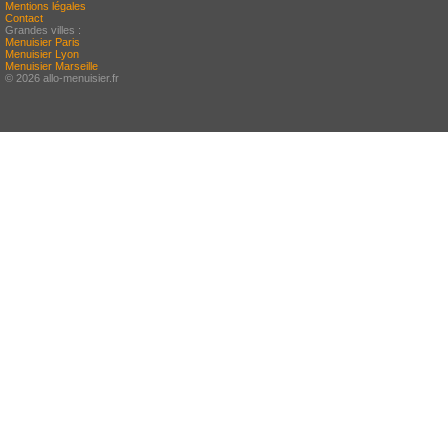
Mentions légales
Contact
Grandes villes :
Menuisier Paris
Menuisier Lyon
Menuisier Marseille
© 2026 allo-menuisier.fr