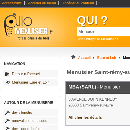
|
|
|
Accessibilité
Accéder au menu
Accéder au contenu
QUI ?
ex: Entreprise Menuiserie
Accueil
Eure et Loir
Men
NAVIGATION
Menuisier Saint-rémy-s
Retour à l'accueil
Menuisier Eure et Loir
MBA (SARL)
- Menuisier
3 AVENUE JOHN KENNEDY
AUTOUR DE LA MENUISERIE
28380 Saint-rémy-sur-avre
devis fenêtre
Afficher les détails
rénovation menuiserie
devis porte-fenêtre