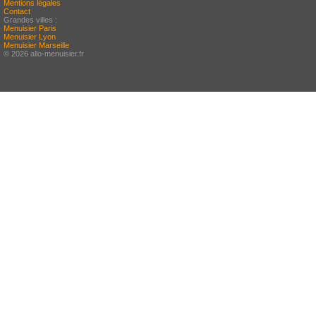
Mentions légales
Contact
Grandes villes :
Menuisier Paris
Menuisier Lyon
Menuisier Marseille
© 2026 allo-menuisier.fr