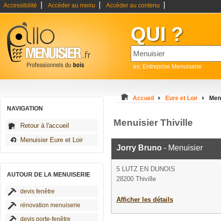
|
|
|
Accessibilité
Accéder au menu
Accéder au contenu
QUI ?
ex: Entreprise Menuiserie
Accueil
Eure et Loir
Menu
NAVIGATION
Menuisier Thiville
Retour à l'accueil
Menuisier Eure et Loir
Jorry Bruno
- Menuisier
5 LUTZ EN DUNOIS
AUTOUR DE LA MENUISERIE
28200 Thiville
devis fenêtre
Afficher les détails
rénovation menuiserie
devis porte-fenêtre