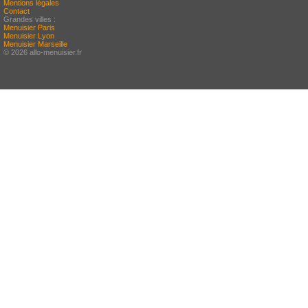
Mentions légales
Contact
Grandes villes :
Menuisier Paris
Menuisier Lyon
Menuisier Marseille
© 2026 allo-menuisier.fr