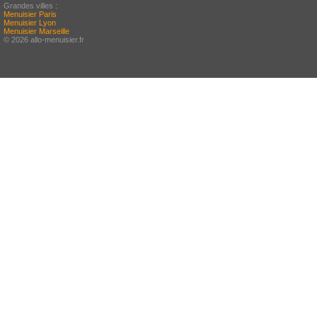
Grandes villes :
Menuisier Paris
Menuisier Lyon
Menuisier Marseille
© 2026 allo-menuisier.fr