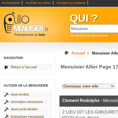
|
|
|
Accessibilité
Accéder au menu
Accéder au contenu
QUI ?
ex: Entreprise Menuiserie
Accueil
Menuisier Alli
NAVIGATION
Menuisier Allier Page 1
Retour à l'accueil
AUTOUR DE LA MENUISERIE
devis fenêtre
Clement Rodolphe
- Menuisi
rénovation menuiserie
devis porte-fenêtre
2 LIEU DIT LES GIBOURE
Entreprises menuiserie
03370 Saint-désiré