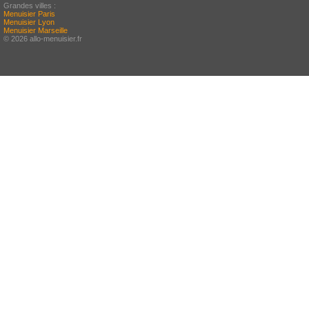
Grandes villes :
Menuisier Paris
Menuisier Lyon
Menuisier Marseille
© 2026 allo-menuisier.fr