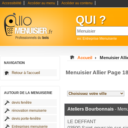
|
|
|
Accessibilité
Accéder au menu
Accéder au contenu
QUI ?
ex: Entreprise Menuiserie
Accueil
Menuisier Alli
NAVIGATION
Menuisier Allier Page 1
Retour à l'accueil
AUTOUR DE LA MENUISERIE
devis fenêtre
Ateliers Bourbonnais
- Menu
rénovation menuiserie
devis porte-fenêtre
LE DEFFANT
Entreprises menuiserie
03500 Saint-pourçain-sur-si