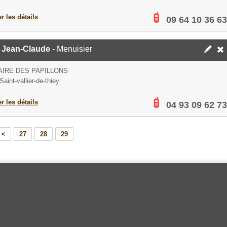
er les détails
09 64 10 36 63
 Jean-Claude
- Menuisier
IRE DES PAPILLONS
aint-vallier-de-thiey
er les détails
04 93 09 62 73
<
27
28
29