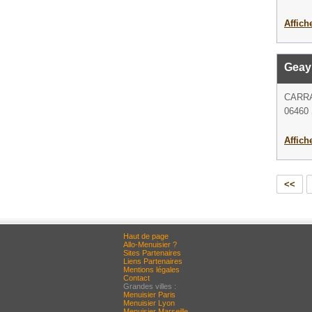
Affich
Geay
CARRA
06460 S
Affich
<<
Haut de page
Allo-Menuisier ?
Sites Partenaires
Liens Partenaires
Mentions légales
Contact
Grandes villes :
Menuisier Paris
Menuisier Lyon
Menuisier Marseille