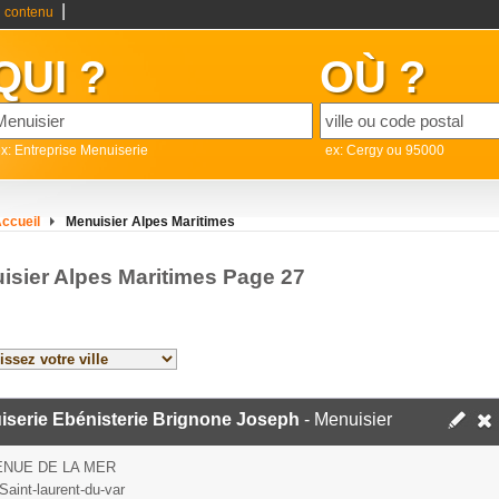
|
 contenu
QUI ?
OÙ ?
x: Entreprise Menuiserie
ex: Cergy ou 95000
ccueil
Menuisier Alpes Maritimes
isier Alpes Maritimes Page 27
iserie Ebénisterie Brignone Joseph
- Menuisier
ENUE DE LA MER
Saint-laurent-du-var