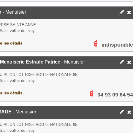
n
- Menuisier
ERSE SAINTE ANNE
aint-vallier-de-thiey
er les détails
indisponible
Menuiserie Estrade Patrice
- Menuisier
U PILON LOT NX66 ROUTE NATIONALE 85
aint-vallier-de-thiey
er les détails
04 93 09 64 54
RADE
- Menuisier
U PILON LOT NX66 ROUTE NATIONALE 85
aint-vallier-de-thiey