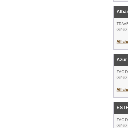
Alba
TRAV
06460 S
Affich
Azur 
ZAC D
06460 S
Affich
EST
ZAC D
06460 S