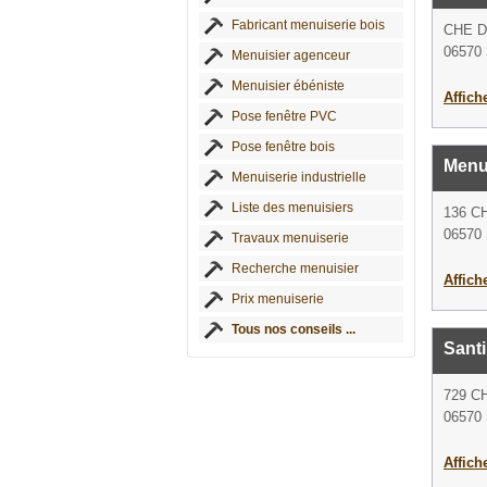
Fabricant menuiserie bois
CHE D
06570 
Menuisier agenceur
Menuisier ébéniste
Affich
Pose fenêtre PVC
Pose fenêtre bois
Menu
Menuiserie industrielle
Liste des menuisiers
136 C
06570 
Travaux menuiserie
Recherche menuisier
Affich
Prix menuiserie
Tous nos conseils ...
Sant
729 C
06570 
Affich