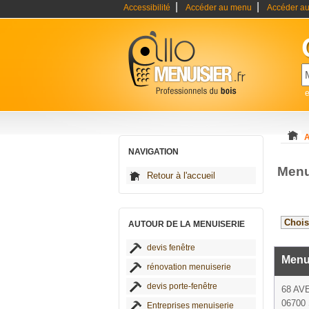
|
|
Accessibilité
Accéder au menu
Accéder au
e
A
NAVIGATION
Menu
Retour à l'accueil
AUTOUR DE LA MENUISERIE
devis fenêtre
Menu
rénovation menuiserie
devis porte-fenêtre
68 AV
06700 
Entreprises menuiserie