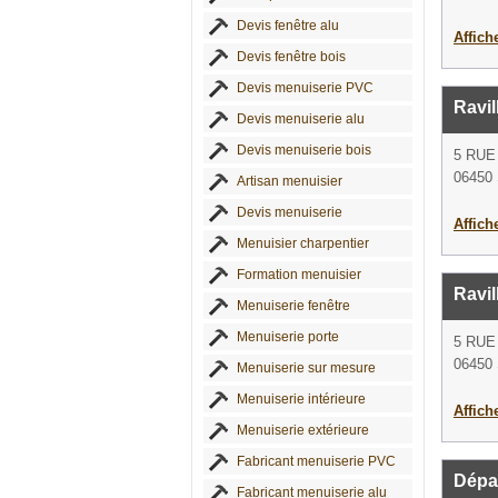
Devis fenêtre alu
Affich
Devis fenêtre bois
Devis menuiserie PVC
Ravil
Devis menuiserie alu
Devis menuiserie bois
5 RUE
06450 
Artisan menuisier
Devis menuiserie
Affich
Menuisier charpentier
Formation menuisier
Ravil
Menuiserie fenêtre
Menuiserie porte
5 RUE
06450 
Menuiserie sur mesure
Menuiserie intérieure
Affich
Menuiserie extérieure
Fabricant menuiserie PVC
Dépa
Fabricant menuiserie alu