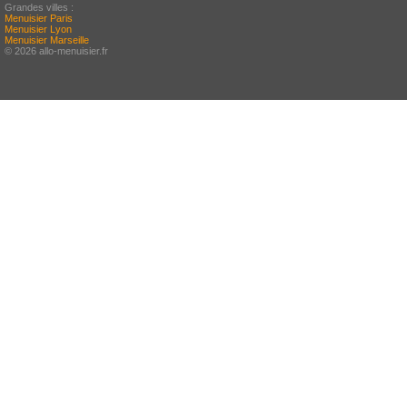
Grandes villes :
Menuisier Paris
Menuisier Lyon
Menuisier Marseille
© 2026 allo-menuisier.fr