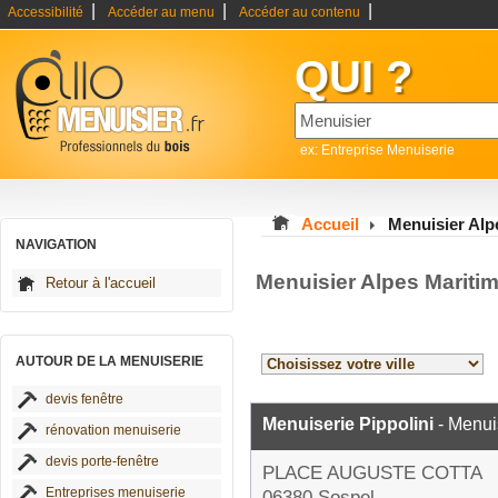
|
|
|
Accessibilité
Accéder au menu
Accéder au contenu
QUI ?
ex: Entreprise Menuiserie
Accueil
Menuisier Alp
NAVIGATION
Menuisier Alpes Mariti
Retour à l'accueil
AUTOUR DE LA MENUISERIE
devis fenêtre
Menuiserie Pippolini
- Menui
rénovation menuiserie
devis porte-fenêtre
PLACE AUGUSTE COTTA
Entreprises menuiserie
06380 Sospel