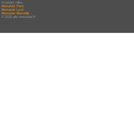
Grandes villes :
Menuisier Paris
Menuisier Lyon
Menuisier Marseille
© 2026 allo-menuisier.fr