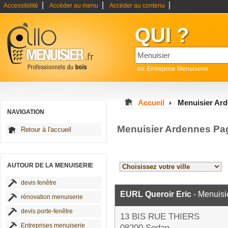
|
|
|
Accessibilité
Accéder au menu
Accéder au contenu
QUI ?
ex: Entreprise Menuiserie
Accueil
Menuisier Ar
NAVIGATION
Menuisier Ardennes Pa
Retour à l'accueil
AUTOUR DE LA MENUISERIE
devis fenêtre
EURL Queroir Eric
- Menuisi
rénovation menuiserie
devis porte-fenêtre
13 BIS RUE THIERS
Entreprises menuiserie
08200 Sedan