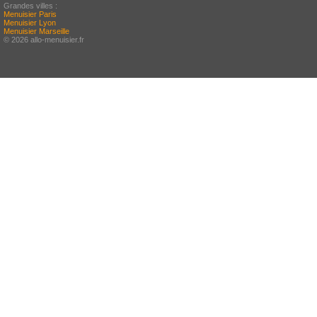
Grandes villes :
Menuisier Paris
Menuisier Lyon
Menuisier Marseille
© 2026 allo-menuisier.fr