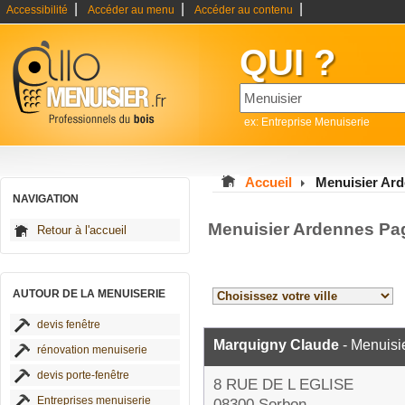
|
|
|
Accessibilité
Accéder au menu
Accéder au contenu
QUI ?
ex: Entreprise Menuiserie
Accueil
Menuisier Ar
NAVIGATION
Menuisier Ardennes Pa
Retour à l'accueil
AUTOUR DE LA MENUISERIE
devis fenêtre
Marquigny Claude
- Menuisi
rénovation menuiserie
devis porte-fenêtre
8 RUE DE L EGLISE
Entreprises menuiserie
08300 Sorbon