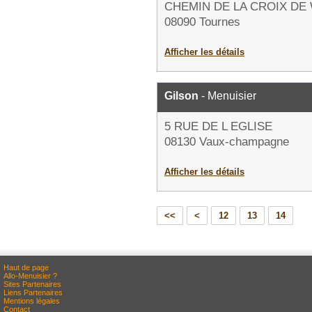
CHEMIN DE LA CROIX DE
08090 Tournes
Afficher les détails
Gilson
- Menuisier
5 RUE DE L EGLISE
08130 Vaux-champagne
Afficher les détails
<<
<
12
13
14
Haut de page
Allo-Menuisier ?
Sites Partenaires
Liens Partenaires
Mentions légales
Contact