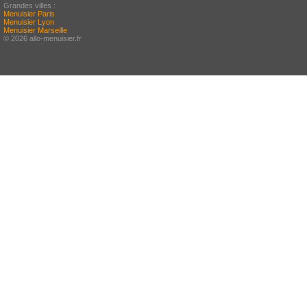
Grandes villes :
Menuisier Paris
Menuisier Lyon
Menuisier Marseille
© 2026 allo-menuisier.fr