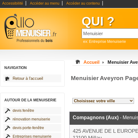
|
|
|
Accessibilité
Accéder au menu
Accéder au contenu
QUI ?
ex: Entreprise Menuiserie
Accueil
Menuisier Av
NAVIGATION
Menuisier Aveyron Pag
Retour à l'accueil
AUTOUR DE LA MENUISERIE
devis fenêtre
Compagnons (Aux)
- Menuis
rénovation menuiserie
devis porte-fenêtre
425 AVENUE DE L EUROP
Entreprises menuiserie
12100 Millau