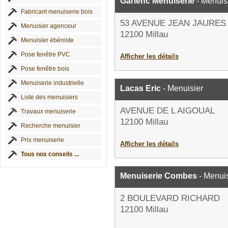
Garlenc Menuiserie
- Menuis
Fabricant menuiserie bois
53 AVENUE JEAN JAURES
Menuisier agenceur
12100 Millau
Menuisier ébéniste
Pose fenêtre PVC
Afficher les détails
Pose fenêtre bois
Menuiserie industrielle
Lacas Eric
- Menuisier
Liste des menuisiers
AVENUE DE L AIGOUAL
Travaux menuiserie
12100 Millau
Recherche menuisier
Prix menuiserie
Afficher les détails
Tous nos conseils ...
Menuiserie Combes
- Menuis
2 BOULEVARD RICHARD
12100 Millau