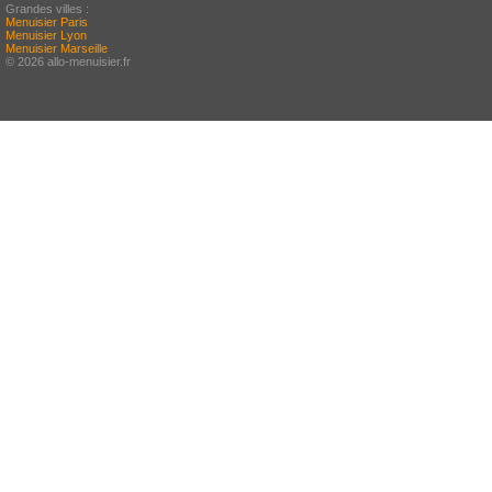
Grandes villes :
Menuisier Paris
Menuisier Lyon
Menuisier Marseille
© 2026 allo-menuisier.fr