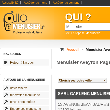
|
|
|
Accessibilité
Accéder au menu
Accéder au contenu
QUI ?
ex: Entreprise Menuiserie
Accueil
Menuisier Av
NAVIGATION
Menuisier Aveyron Pag
Retour à l'accueil
AUTOUR DE LA MENUISERIE
devis fenêtre
SARL GARLENC MENUISE
rénovation menuiserie
devis porte-fenêtre
53 AVENUE JEAN JAURES
Entreprises menuiserie
12100 Millau