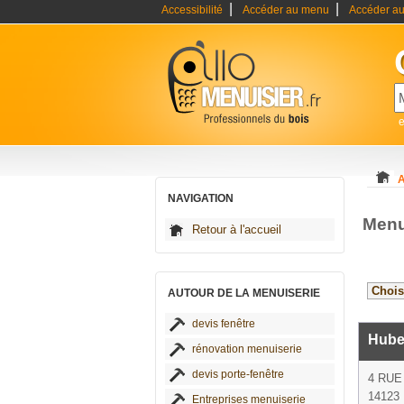
|
|
Accessibilité
Accéder au menu
Accéder au
e
A
NAVIGATION
Menu
Retour à l'accueil
AUTOUR DE LA MENUISERIE
devis fenêtre
Hube
rénovation menuiserie
devis porte-fenêtre
4 RUE
14123 
Entreprises menuiserie