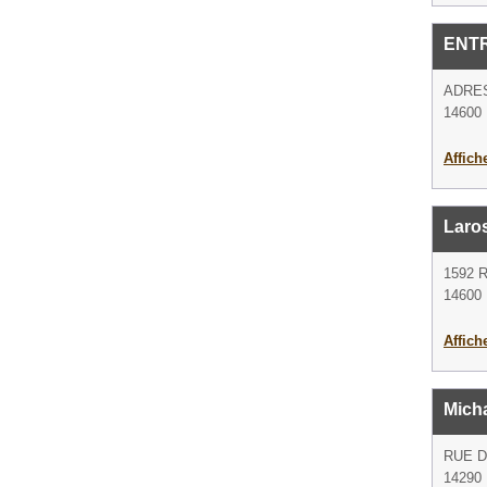
ENT
ADRE
14600 
Affich
Laros
1592 
14600 
Affich
Mich
RUE 
14290 