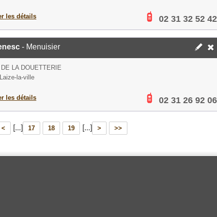
er les détails
02 31 32 52 42
enesc
- Menuisier
 DE LA DOUETTERIE
aize-la-ville
er les détails
02 31 26 92 06
[...]
[...]
<
17
18
19
>
>>