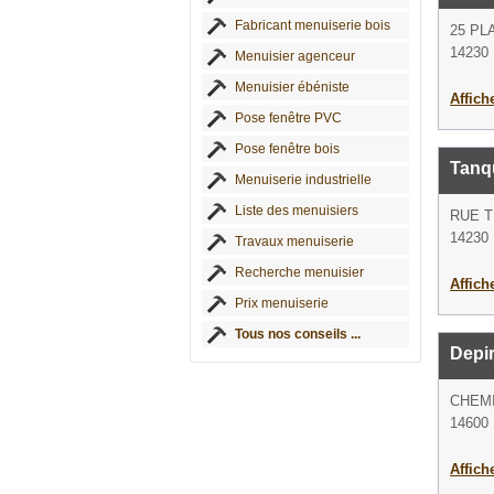
Fabricant menuiserie bois
25 PL
14230 
Menuisier agenceur
Menuisier ébéniste
Affich
Pose fenêtre PVC
Pose fenêtre bois
Tanqu
Menuiserie industrielle
Liste des menuisiers
RUE T
14230
Travaux menuiserie
Recherche menuisier
Affich
Prix menuiserie
Tous nos conseils ...
Depir
CHEM
14600 
Affich