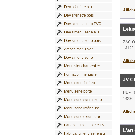
Devis fenêtre alu
Affich
Devis fenêtre bois
Devis menuiserie PVC
Lelu
Devis menuiserie alu
Devis menuiserie bois
ZAC O
14123 
Artisan menuisier
Devis menuiserie
Affich
Menuisier charpentier
Formation menuisier
JV 
Menuiserie fenêtre
Menuiserie porte
RUE 
14230 
Menuiserie sur mesure
Menuiserie intérieure
Affich
Menuiserie extérieure
Fabricant menuiserie PVC
L'art
Fabricant menuiserie alu