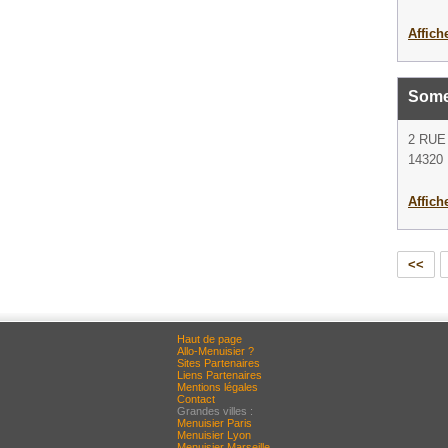
Affich
Som
2 RUE
14320 L
Affich
<<
Haut de page
Allo-Menuisier ?
Sites Partenaires
Liens Partenaires
Mentions légales
Contact
Grandes villes :
Menuisier Paris
Menuisier Lyon
Menuisier Marseille