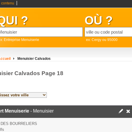
|
 contenu
QUI ?
OÙ ?
x: Entreprise Menuiserie
ex: Cergy ou 95000
ccueil
Menuisier Calvados
isier Calvados Page 18
rt Menuiserie
- Menuisier
 DES BOURRELIERS
Ifs