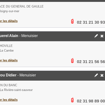
ACE DU GENERAL DE GAULLE
Isigny-sur-mer
er les détails
02 31 21 30 93
erel Alain
- Menuisier
HOVILLE
 La Cambe
er les détails
02 31 21 56 56
ou Didier
- Menuisier
IN DU BANC
La Rivière-saint-sauveur
er les détails
02 31 98 89 00