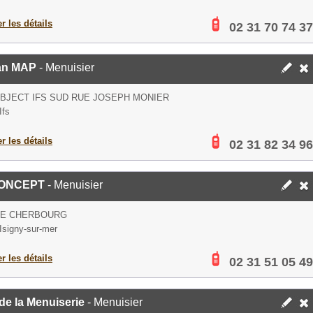
er les détails
02 31 70 74 37
an MAP
- Menuisier
BJECT IFS SUD RUE JOSEPH MONIER
Ifs
er les détails
02 31 82 34 96
CONCEPT
- Menuisier
DE CHERBOURG
Isigny-sur-mer
er les détails
02 31 51 05 49
 de la Menuiserie
- Menuisier