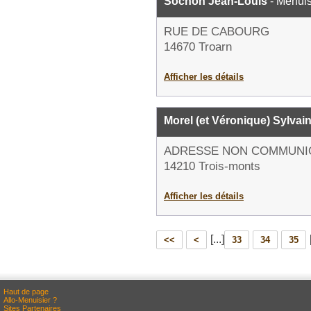
Sochon Jean-Louis
- Menuis
RUE DE CABOURG
14670 Troarn
Afficher les détails
Morel (et Véronique) Sylvai
ADRESSE NON COMMUNI
14210 Trois-monts
Afficher les détails
[...]
<<
<
33
34
35
Haut de page
Allo-Menuisier ?
Sites Partenaires