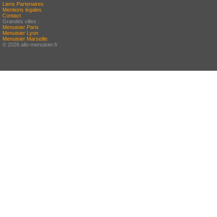
Liens Partenaires
Mentions légales
Contact
Grandes villes :
Menuisier Paris
Menuisier Lyon
Menuisier Marseille
© 2026 allo-menuisier.fr