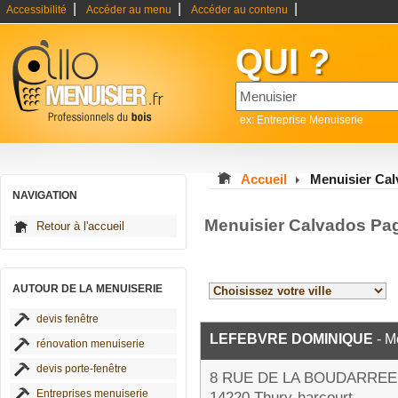
|
|
|
Accessibilité
Accéder au menu
Accéder au contenu
QUI ?
ex: Entreprise Menuiserie
Accueil
Menuisier Ca
NAVIGATION
Menuisier Calvados Pa
Retour à l'accueil
AUTOUR DE LA MENUISERIE
devis fenêtre
LEFEBVRE DOMINIQUE
- M
rénovation menuiserie
devis porte-fenêtre
8 RUE DE LA BOUDARREE
Entreprises menuiserie
14220 Thury-harcourt