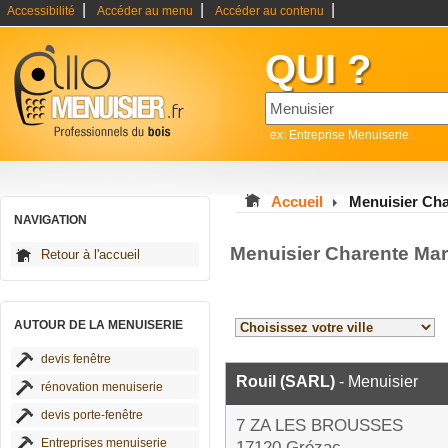
|
|
|
Accessibilité
Accéder au menu
Accéder au contenu
QUI ?
ex: Entreprise Menuiserie
Accueil
Menuisier Cha
NAVIGATION
Menuisier Charente Mar
Retour à l'accueil
AUTOUR DE LA MENUISERIE
devis fenêtre
Rouil (SARL)
- Menuisier
rénovation menuiserie
devis porte-fenêtre
7 ZA LES BROUSSES
Entreprises menuiserie
17120 Grézac