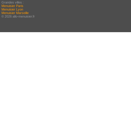
Grandes villes :
Menuisier Paris
Menuisier Lyon
Menuisier Marseille
© 2026 allo-menuisier.fr