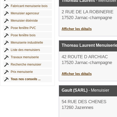
Thoreau Laurent
- Menuisier
Fabricant menuiserie bois
2 RUE DE LA ROBINERIE
Menuisier agenceur
17520 Jarnac-champagne
Menuisier ébéniste
Pose fenêtre PVC
Afficher les détails
Pose fenêtre bois
Menuiserie industrielle
Thoreau Laurent Menuiseri
Liste des menuisiers
42 ROUTE D ARCHIAC
Travaux menuiserie
17520 Jarnac-champagne
Recherche menuisier
Prix menuiserie
Afficher les détails
Tous nos conseils ...
Gault (SARL)
- Menuisier
54 RUE DES CHENES
17260 Jazennes