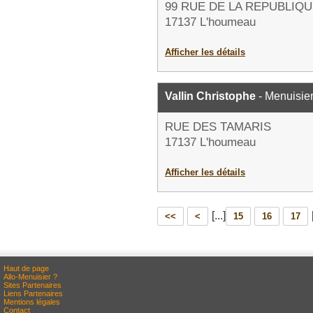
99 RUE DE LA REPUBLIQ
17137 L'houmeau
Afficher les détails
Vallin Christophe
- Menuisie
RUE DES TAMARIS
17137 L'houmeau
Afficher les détails
[...]
<<
<
15
16
17
Haut de page
Allo-Menuisier ?
Sites Partenaires
Liens Partenaires
Mentions légales
Contact