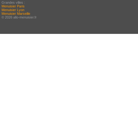
Grandes villes :
Menuisier Paris
Menuisier Lyon
Menuisier Marseille
© 2026 allo-menuisier.fr