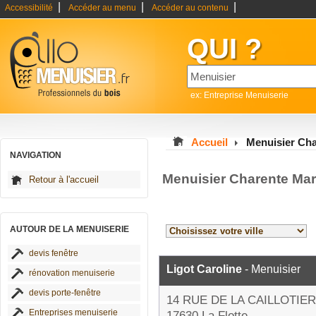
|
|
|
Accessibilité
Accéder au menu
Accéder au contenu
QUI ?
ex: Entreprise Menuiserie
Accueil
Menuisier Cha
NAVIGATION
Menuisier Charente Mar
Retour à l'accueil
AUTOUR DE LA MENUISERIE
devis fenêtre
Ligot Caroline
- Menuisier
rénovation menuiserie
devis porte-fenêtre
14 RUE DE LA CAILLOTIE
Entreprises menuiserie
17630 La Flotte