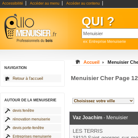
|
|
|
Accessibilité
Accéder au menu
Accéder au contenu
QUI ?
ex: Entreprise Menuiserie
Accueil
Menuisier Ch
NAVIGATION
Menuisier Cher Page 12
Retour à l'accueil
AUTOUR DE LA MENUISERIE
devis fenêtre
Vaz Joachim
- Menuisier
rénovation menuiserie
devis porte-fenêtre
LES TERRIS
Entreprises menuiserie
18110 Saint-georges-sur-mo