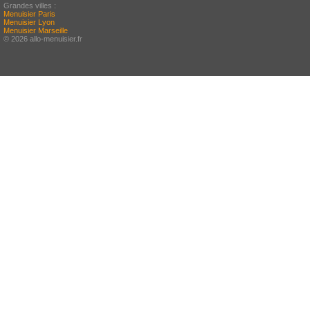
Grandes villes :
Menuisier Paris
Menuisier Lyon
Menuisier Marseille
© 2026 allo-menuisier.fr