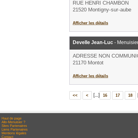
RUE HENRI CHAMBON
21520 Montigny-sur-aube
Afficher les détails
Develle Jean-Luc
- Menuisie
ADRESSE NON COMMUNI
21170 Montot
Afficher les détails
[...]
<<
<
16
17
18
Haut de page
Allo-Menuisier ?
Sites Partenaires
Liens Partenaires
Mentions légales
Contact