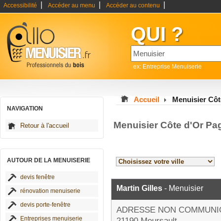
|
|
|
Accessibilité
Accéder au menu
Accéder au contenu
QUI ?
ex: Entreprise Menuiserie
Accueil
Menuisier Côt
NAVIGATION
Menuisier Côte d'Or Pa
Retour à l'accueil
AUTOUR DE LA MENUISERIE
devis fenêtre
Martin Gilles
- Menuisier
rénovation menuiserie
devis porte-fenêtre
ADRESSE NON COMMUNI
Entreprises menuiserie
21190 Meursault