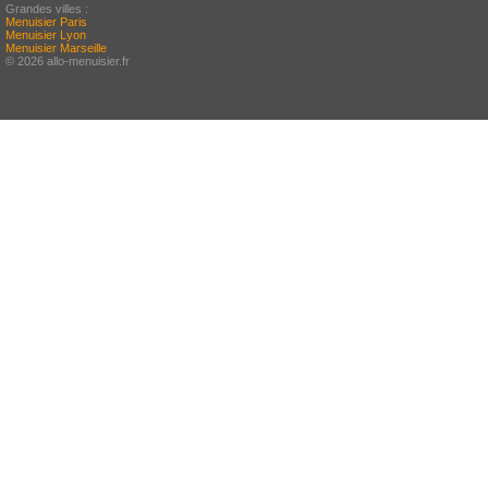
Grandes villes :
Menuisier Paris
Menuisier Lyon
Menuisier Marseille
© 2026 allo-menuisier.fr