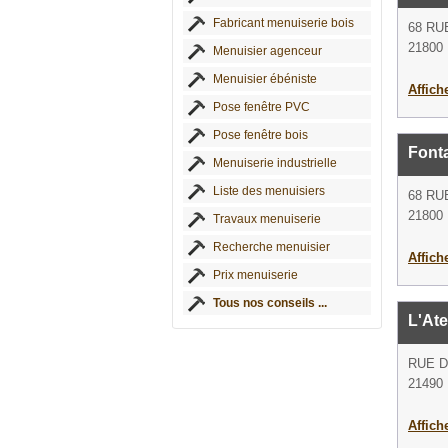
Fabricant menuiserie bois
68 R
21800 N
Menuisier agenceur
Menuisier ébéniste
Affich
Pose fenêtre PVC
Pose fenêtre bois
Font
Menuiserie industrielle
Liste des menuisiers
68 R
21800 N
Travaux menuiserie
Recherche menuisier
Affich
Prix menuiserie
Tous nos conseils ...
L'Ate
RUE 
21490 
Affich