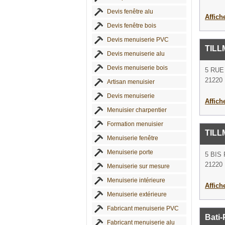
Devis fenêtre alu
Affich
Devis fenêtre bois
Devis menuiserie PVC
TIL
Devis menuiserie alu
Devis menuiserie bois
5 RUE
21220 
Artisan menuisier
Devis menuiserie
Affich
Menuisier charpentier
Formation menuisier
TILL
Menuiserie fenêtre
Menuiserie porte
5 BIS
21220 
Menuiserie sur mesure
Menuiserie intérieure
Affich
Menuiserie extérieure
Fabricant menuiserie PVC
Bati
Fabricant menuiserie alu