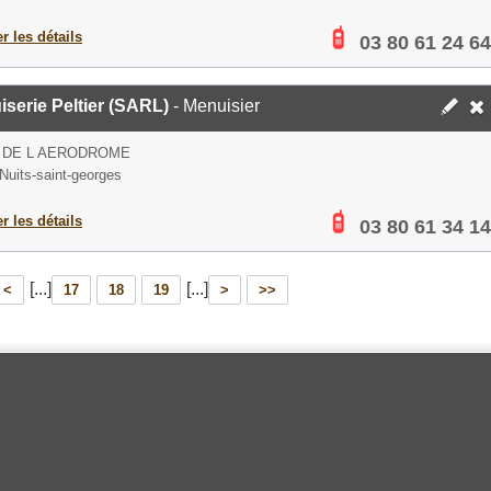
er les détails
03 80 61 24 64
serie Peltier (SARL)
- Menuisier
 DE L AERODROME
Nuits-saint-georges
er les détails
03 80 61 34 14
[...]
[...]
<
17
18
19
>
>>