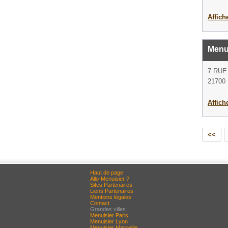
Affich
Menui
7 RUE
21700 
Affich
<<
Haut de page
Allo-Menuisier ?
Sites Partenaires
Liens Partenaires
Mentions légales
Contact
Grandes villes :
Menuisier Paris
Menuisier Lyon
Menuisier Marseille