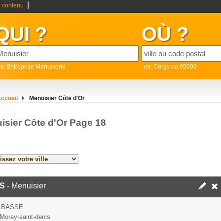
|
 contenu
QUI ?
OÙ ?
x: Entreprise Menuiserie
ex: Cergy ou 95000
ccueil
Menuisier Côte d'Or
isier Côte d'Or Page 18
S
- Menuisier
 BASSE
Morey-saint-denis