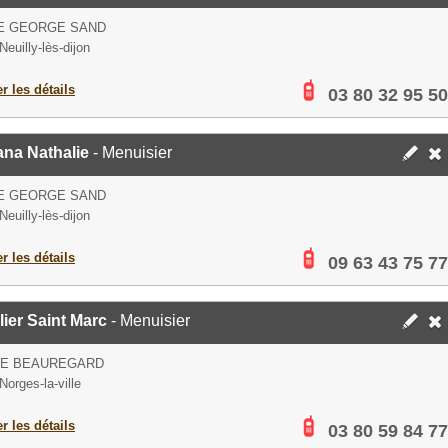
UE GEORGE SAND
euilly-lès-dijon
er les détails
03 80 32 95 50
ana Nathalie
- Menuisier
UE GEORGE SAND
euilly-lès-dijon
er les détails
09 63 43 75 77
lier Saint Marc
- Menuisier
DE BEAUREGARD
Norges-la-ville
er les détails
03 80 59 84 77