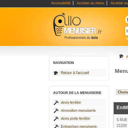
|
|
Accessibilité
Accéder au menu
Accéder au
e
A
NAVIGATION
Menu
Retour à l'accueil
AUTOUR DE LA MENUISERIE
devis fenêtre
EntM
rénovation menuiserie
devis porte-fenêtre
5 RUE
21220 
Entreprises menuiserie