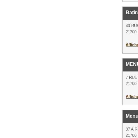
Bati
43 RU
21700 
Affich
MENU
7 RUE
21700 
Affich
Menui
87 A 
21700 