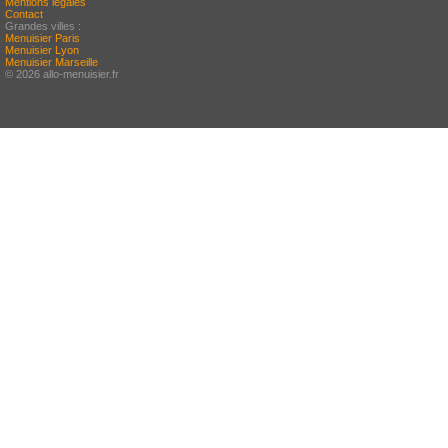
Mentions légales
Contact
Grandes villes :
Menuisier Paris
Menuisier Lyon
Menuisier Marseille
© 2026 allo-menuisier.fr