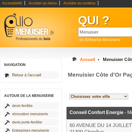
|
|
|
Accessibilité
Accéder au menu
Accéder au contenu
QUI ?
ex: Entreprise Menuiserie
Accueil
Menuisier Côt
NAVIGATION
Menuisier Côte d'Or Pa
Retour à l'accueil
AUTOUR DE LA MENUISERIE
devis fenêtre
Conseil Confort Energie
- M
rénovation menuiserie
devis porte-fenêtre
60 AVENUE DU 14 JUILLET
Entreprises menuiserie
21300 Chenôve