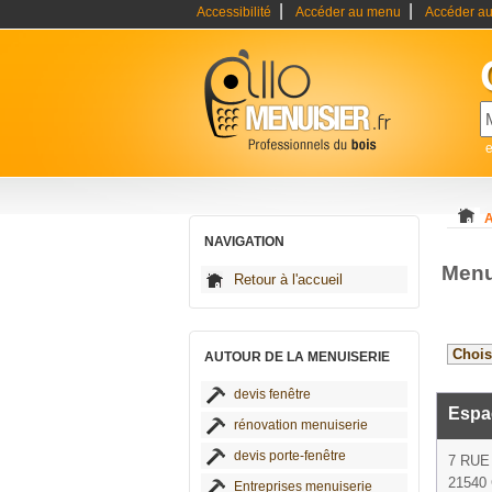
|
|
Accessibilité
Accéder au menu
Accéder au
e
A
NAVIGATION
Menu
Retour à l'accueil
AUTOUR DE LA MENUISERIE
devis fenêtre
Espa
rénovation menuiserie
devis porte-fenêtre
7 RUE
21540
Entreprises menuiserie