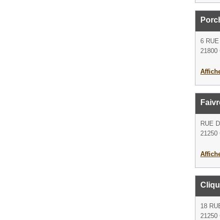
Porc
6 RUE
21800 
Affich
Faivr
RUE 
21250 
Affich
Cliq
18 RU
21250