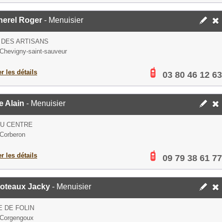
herel Roger
- Menuisier
 DES ARTISANS
Chevigny-saint-sauveur
er les détails
03 80 46 12 63
e Alain
- Menuisier
DU CENTRE
Corberon
er les détails
09 79 38 61 77
uoteaux Jacky
- Menuisier
E DE FOLIN
 Corgengoux