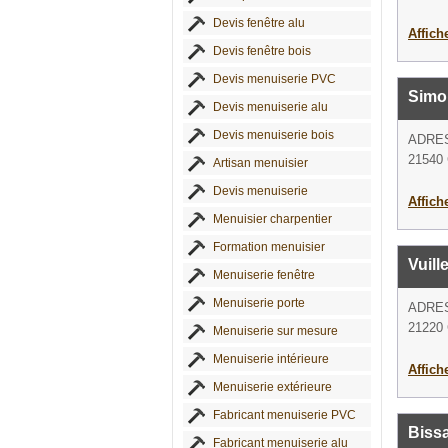
Devis fenêtre alu
Affich
Devis fenêtre bois
Devis menuiserie PVC
Simo
Devis menuiserie alu
Devis menuiserie bois
ADRE
21540
Artisan menuisier
Devis menuiserie
Affich
Menuisier charpentier
Formation menuisier
Vuill
Menuiserie fenêtre
Menuiserie porte
ADRE
21220
Menuiserie sur mesure
Menuiserie intérieure
Affich
Menuiserie extérieure
Fabricant menuiserie PVC
Biss
Fabricant menuiserie alu