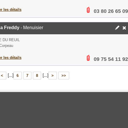
er les détails
03 80 26 65 09
a Freddy
- Menuisier
E DU REUIL
Corpeau
er les détails
09 75 54 11 92
[...]
[...]
<
6
7
8
>
>>