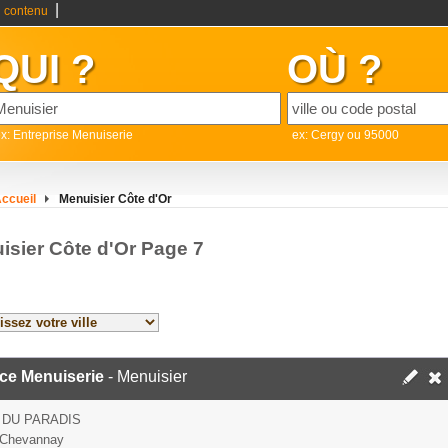
|
 contenu
QUI ?
OÙ ?
x: Entreprise Menuiserie
ex: Cergy ou 95000
ccueil
Menuisier Côte d'Or
isier Côte d'Or Page 7
ce Menuiserie
- Menuisier
 DU PARADIS
 Chevannay