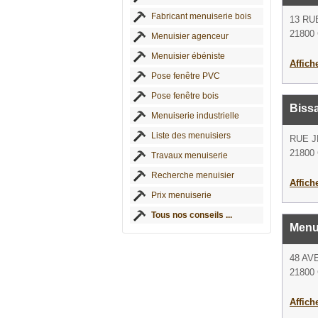
Fabricant menuiserie bois
13 RU
21800 
Menuisier agenceur
Menuisier ébéniste
Affich
Pose fenêtre PVC
Pose fenêtre bois
Biss
Menuiserie industrielle
Liste des menuisiers
RUE 
21800 
Travaux menuiserie
Recherche menuisier
Affich
Prix menuiserie
Tous nos conseils ...
Menu
48 AV
21800 
Affich