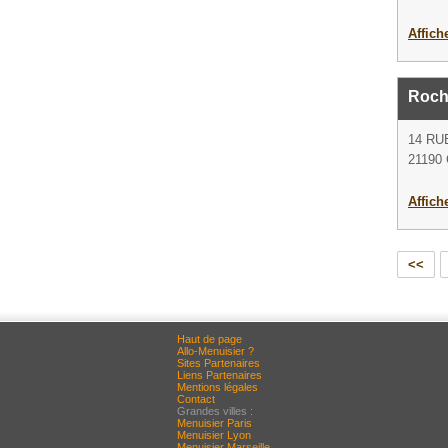
Affich
Roch
14 RU
21190 
Affich
<<
Haut de page
Allo-Menuisier ?
Sites Partenaires
Liens Partenaires
Mentions légales
Contact
Grandes villes :
Menuisier Paris
Menuisier Lyon
Menuisier Marseille