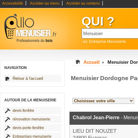
|
|
|
Accessibilité
Accéder au menu
Accéder au contenu
QUI ?
ex: Entreprise Menuiserie
Accueil
Menuisier Do
NAVIGATION
Menuisier Dordogne Pa
Retour à l'accueil
AUTOUR DE LA MENUISERIE
devis fenêtre
Chabrol Jean-Pierre
- Menui
rénovation menuiserie
devis porte-fenêtre
LIEU DIT NOUZET
Entreprises menuiserie
24800 Eyzerac