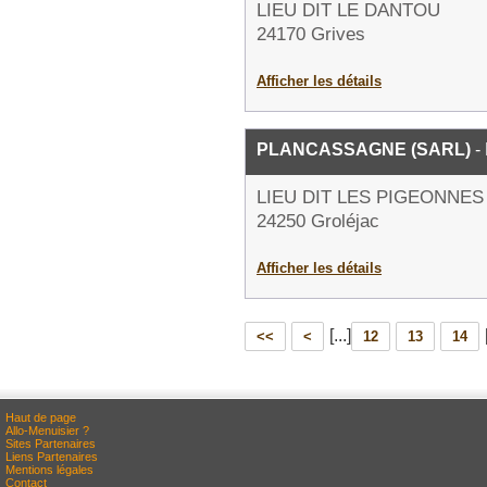
LIEU DIT LE DANTOU
24170 Grives
Afficher les détails
PLANCASSAGNE (SARL)
-
LIEU DIT LES PIGEONNES
24250 Groléjac
Afficher les détails
[...]
<<
<
12
13
14
Haut de page
Allo-Menuisier ?
Sites Partenaires
Liens Partenaires
Mentions légales
Contact