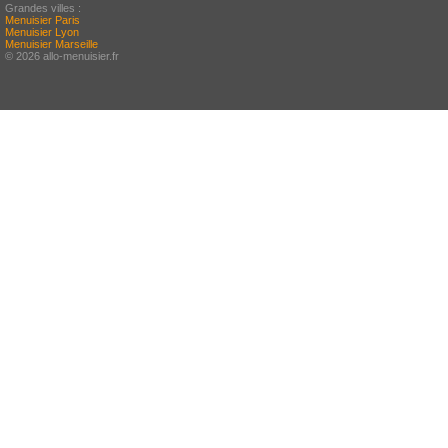
Grandes villes :
Menuisier Paris
Menuisier Lyon
Menuisier Marseille
© 2026 allo-menuisier.fr