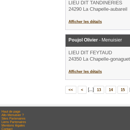
LIEU DIT TANDINERIES
24290 La Chapelle-aubareil
Afficher les détails
Poujol Olivier
- Menuisier
LIEU DIT FEYTAUD
24350 La Chapelle-gonaguet
Afficher les détails
[...]
<<
<
13
14
15
Haut de page
Allo-Menuisier ?
Sites Partenaires
Liens Partenaires
Mentions légales
Contact