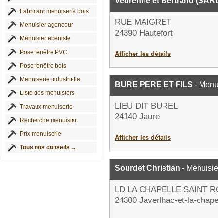
Vedrenne et Bertrand (SAR
Fabricant menuiserie bois
RUE MAIGRET
Menuisier agenceur
24390 Hautefort
Menuisier ébéniste
Pose fenêtre PVC
Afficher les détails
Pose fenêtre bois
Menuiserie industrielle
BURE PERE ET FILS
- Menu
Liste des menuisiers
LIEU DIT BUREL
Travaux menuiserie
24140 Jaure
Recherche menuisier
Prix menuiserie
Afficher les détails
Tous nos conseils ...
Sourdet Christian
- Menuisie
LD LA CHAPELLE SAINT 
24300 Javerlhac-et-la-chapel