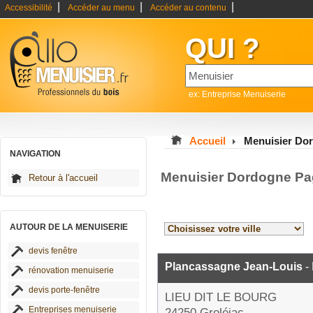
|
|
|
Accessibilité
Accéder au menu
Accéder au contenu
QUI ?
ex: Entreprise Menuiserie
Accueil
Menuisier Do
NAVIGATION
Menuisier Dordogne Pa
Retour à l'accueil
AUTOUR DE LA MENUISERIE
devis fenêtre
Plancassagne Jean-Louis
-
rénovation menuiserie
devis porte-fenêtre
LIEU DIT LE BOURG
Entreprises menuiserie
24250 Groléjac