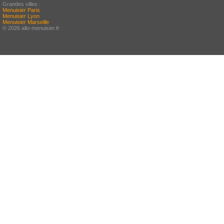
Grandes villes :
Menuisier Paris
Menuisier Lyon
Menuisier Marseille
© 2026 allo-menuisier.fr