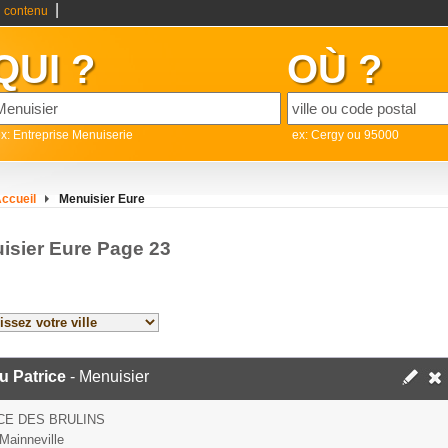
|
 contenu
QUI ?
OÙ ?
x: Entreprise Menuiserie
ex: Cergy ou 95000
ccueil
Menuisier Eure
isier Eure Page 23
u Patrice
- Menuisier
CE DES BRULINS
Mainneville