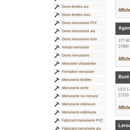
Devis fenêtre alu
Affich
Devis fenêtre bois
Devis menuiserie PVC
Agen
Devis menuiserie alu
Devis menuiserie bois
177 R
27800 M
Artisan menuisier
Devis menuiserie
Affich
Menuisier charpentier
Formation menuisier
Buré
Menuiserie fenêtre
Menuiserie porte
LES C
27210 
Menuiserie sur mesure
Menuiserie intérieure
Affich
Menuiserie extérieure
Fabricant menuiserie PVC
Lero
Fabricant menuiserie alu