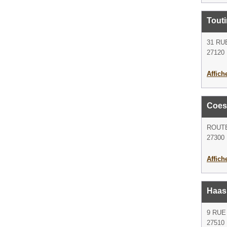
Touti
31 R
27120 
Affich
Coes
ROUT
27300
Affich
Haas
9 RUE
27510 