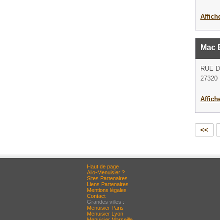
Affich
Mac 
RUE D
27320 
Affich
<<
Haut de page
Allo-Menuisier ?
Sites Partenaires
Liens Partenaires
Mentions légales
Contact
Grandes villes :
Menuisier Paris
Menuisier Lyon
Menuisier Marseille