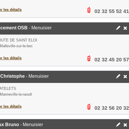
er les détails
02 32 55 52 41
cement OSB
- Menuisier
OUTE DE SAINT ELOI
alleville-sur-le-bec
er les détails
02 32 45 20 57
 Christophe
- Menuisier
ATELETS
Manneville-la-raoult
er les détails
02 32 56 20 32
ux Bruno
- Menuisier