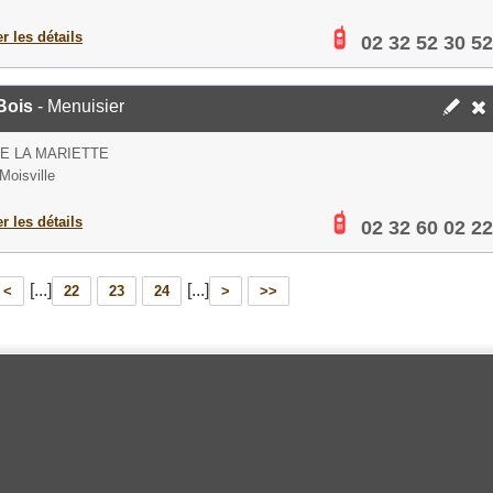
er les détails
02 32 52 30 52
Bois
- Menuisier
E LA MARIETTE
Moisville
er les détails
02 32 60 02 22
[...]
[...]
<
22
23
24
>
>>