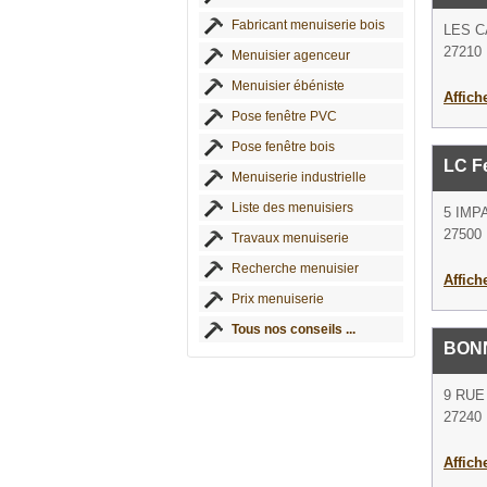
Fabricant menuiserie bois
LES C
27210 
Menuisier agenceur
Menuisier ébéniste
Affich
Pose fenêtre PVC
Pose fenêtre bois
LC F
Menuiserie industrielle
Liste des menuisiers
5 IMP
27500 
Travaux menuiserie
Recherche menuisier
Affich
Prix menuiserie
Tous nos conseils ...
BON
9 RUE
27240 
Affich