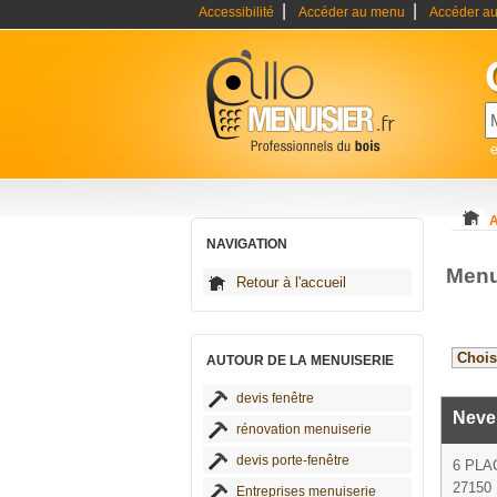
|
|
Accessibilité
Accéder au menu
Accéder au
e
A
NAVIGATION
Menu
Retour à l'accueil
AUTOUR DE LA MENUISERIE
devis fenêtre
Neve
rénovation menuiserie
devis porte-fenêtre
6 PLA
27150 
Entreprises menuiserie