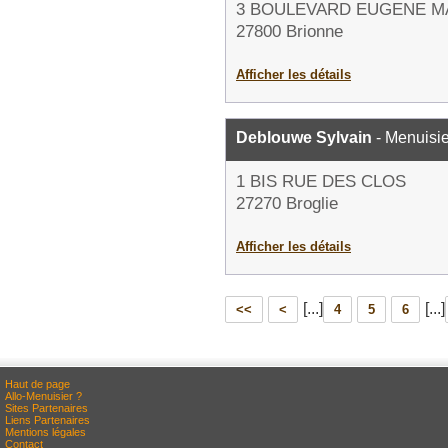
3 BOULEVARD EUGENE M
27800 Brionne
Afficher les détails
Deblouwe Sylvain
- Menuisie
1 BIS RUE DES CLOS
27270 Broglie
Afficher les détails
[...]
[...]
<<
<
4
5
6
Haut de page
Allo-Menuisier ?
Sites Partenaires
Liens Partenaires
Mentions légales
Contact