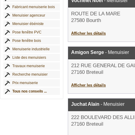
Vochelet Noël
- Menuisier
Fabricant menuiserie bois
ROUTE DE LA MARE
Menuisier agenceur
27580 Bourth
Menuisier ébéniste
Pose fenêtre PVC
Afficher les détails
Pose fenêtre bois
Menuiserie industrielle
Amigon Serge
- Menuisier
Liste des menuisiers
212 RUE GENERAL DE GA
Travaux menuiserie
27160 Breteuil
Recherche menuisier
Prix menuiserie
Afficher les détails
Tous nos conseils ...
Juchat Alain
- Menuisier
222 BOULEVARD DES ALL
27160 Breteuil