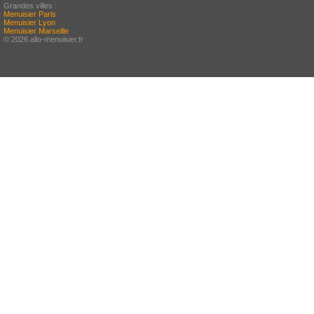
Grandes villes :
Menuisier Paris
Menuisier Lyon
Menuisier Marseille
© 2026 allo-menuisier.fr