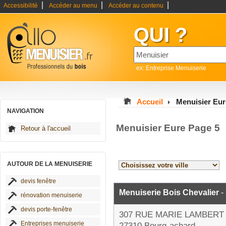
|
|
|
Accessibilité
Accéder au menu
Accéder au contenu
QUI ?
ex: Entreprise Menuiserie
Accueil
Menuisier Eur
NAVIGATION
Menuisier Eure Page 5
Retour à l'accueil
AUTOUR DE LA MENUISERIE
devis fenêtre
Menuiserie Bois Chevalier
-
rénovation menuiserie
devis porte-fenêtre
307 RUE MARIE LAMBERT
Entreprises menuiserie
27310 Bourg-achard