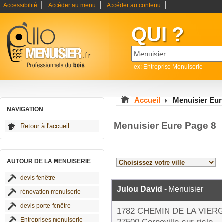
|
|
|
Accessibilité
Accéder au menu
Accéder au contenu
QUI ?
ex: Entreprise Menuiserie
Accueil
Menuisier Eur
NAVIGATION
Menuisier Eure Page 8
Retour à l'accueil
AUTOUR DE LA MENUISERIE
devis fenêtre
Julou David
- Menuisier
rénovation menuiserie
devis porte-fenêtre
1782 CHEMIN DE LA VIER
Entreprises menuiserie
27500 Corneville-sur-risle