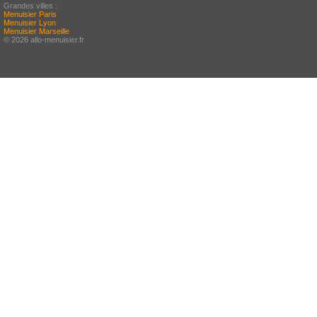
Grandes villes :
Menuisier Paris
Menuisier Lyon
Menuisier Marseille
© 2026 allo-menuisier.fr