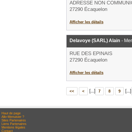
ADRESSE NON COMMUNI
27290 Écaquelon
Afficher les détails
Delavoye (SARL) Alain
- Men
RUE DES EPINAIS
27290 Écaquelon
Afficher les détails
[...]
[...]
<<
<
7
8
9
Haut de page
Allo-Menuisier ?
Sites Partenaires
Liens Partenaires
Mentions légales
Contact