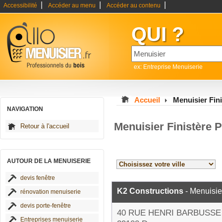
|
|
|
Accessibilité
Accéder au menu
Accéder au contenu
QUI ?
ex: Entreprise Menuiserie
Accueil
Menuisier Fini
NAVIGATION
Menuisier Finistère 
Retour à l'accueil
AUTOUR DE LA MENUISERIE
devis fenêtre
K2 Constructions
- Menuisie
rénovation menuiserie
devis porte-fenêtre
40 RUE HENRI BARBUSSE
Entreprises menuiserie