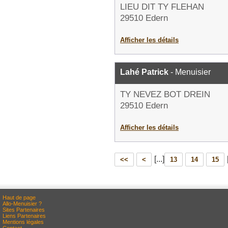
LIEU DIT TY FLEHAN
29510 Edern
Afficher les détails
Lahé Patrick
- Menuisier
TY NEVEZ BOT DREIN
29510 Edern
Afficher les détails
[...]
<<
<
13
14
15
Haut de page
Allo-Menuisier ?
Sites Partenaires
Liens Partenaires
Mentions légales