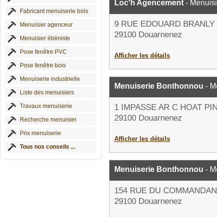
Loc'h Agencement
- Menuisi
Fabricant menuiserie bois
9 RUE EDOUARD BRANLY
Menuisier agenceur
29100 Douarnenez
Menuisier ébéniste
Pose fenêtre PVC
Afficher les détails
Pose fenêtre bois
Menuiserie industrielle
Menuiserie Bonthonnou
- M
Liste des menuisiers
Travaux menuiserie
1 IMPASSE AR C HOAT PI
29100 Douarnenez
Recherche menuisier
Prix menuiserie
Afficher les détails
Tous nos conseils ...
Menuiserie Bonthonnou
- M
154 RUE DU COMMANDAN
29100 Douarnenez