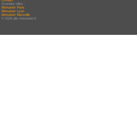
Contact
Grandes villes :
Menuisier Paris
Menuisier Lyon
Menuisier Marseille
© 2026 allo-menuisier.fr